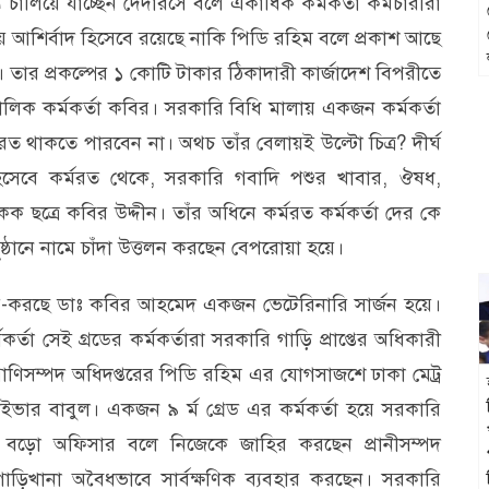
 চালিয়ে যাচ্ছেন দেদারসে বলে একাধিক কর্মকর্তা কর্মচারীরা
য় আশির্বাদ হিসেবে রয়েছে নাকি পিডি রহিম বলে প্রকাশ আছে
। তার প্রকল্পের ১ কোটি টাকার ঠিকাদারী কার্জাদেশ বিপরীতে
 মালিক কর্মকর্তা কবির। সরকারি বিধি মালায় একজন কর্মকর্তা
ত থাকতে পারবেন না। অথচ তাঁর বেলায়ই উল্টো চিত্র? দীর্ঘ
সেবে কর্মরত থেকে, সরকারি গবাদি পশুর খাবার, ঔষধ,
কক ছত্রে কবির উদ্দীন। তাঁর অধিনে কর্মরত কর্মকর্তা দের কে
অনুষ্ঠানে নামে চাঁদা উত্তলন করছেন বেপরোয়া হয়ে।
বহার-করছে ডাঃ কবির আহমেদ একজন ভেটেরিনারি সার্জন হয়ে।
কর্তা সেই গ্রডের কর্মকর্তারা সরকারি গাড়ি প্রাপ্তের অধিকারী
রাণিসম্পদ অধিদপ্তরের পিডি রহিম এর যোগসাজশে ঢাকা মেট্র
ভার বাবুল। একজন ৯ র্ম গ্রেড এর কর্মকর্তা হয়ে সরকারি
ত বড়ো অফিসার বলে নিজেকে জাহির করছেন প্রানীসম্পদ
াড়িখানা অবৈধভাবে সার্বক্ষণিক ব্যবহার করছেন। সরকারি