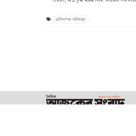
প্রাণিসম্পদ অধিদপ্তর
সম্পাদক : এস এম আবু সাঈদ
© ২০২২ সর্বস্বত্ব সংরক্ষিত | দৈনিক আজকের সংবাদ