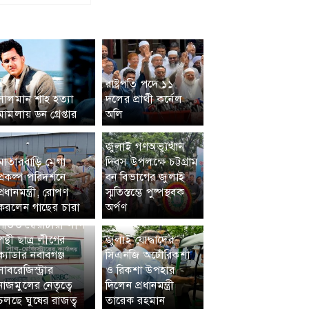
রাষ্ট্রপতি পদে ১১
সালমান শাহ হত্যা
দলের প্রার্থী কর্নেল
মামলায় ডন গ্রেপ্তার
অলি
জুলাই গণঅভ্যুত্থান
মাতারবাড়ি মেগা
দিবস উপলক্ষে চট্টগ্রাম
প্রকল্প পরিদর্শনে
বন বিভাগের জুলাই
প্রধানমন্ত্রী, রোপণ
স্মৃতিস্তম্ভে পুষ্পস্থবক
করলেন গাছের চারা
অর্পণ
পতিত স্বৈরাচারী লীগ
পন্থী ছাত্র লীগের
জুলাই যোদ্ধাদের
ক্যাডার নবাবগঞ্জ
সিএনজি অটোরিকশা
সাবরেজিস্ট্রার
ও রিকশা উপহার
নাজমুলের নেতৃত্বে
দিলেন প্রধানমন্ত্রী
চলছে ঘুষের রাজত্ব
তারেক রহমান