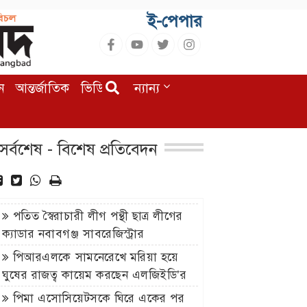
ই-পেপার
ন
আন্তর্জাতিক
ভিডিও
অন্যান্য
সর্বশেষ - বিশেষ প্রতিবেদন
পতিত স্বৈরাচারী লীগ পন্থী ছাত্র লীগের
ক্যাডার নবাবগঞ্জ সাবরেজিস্ট্রার
নাজমুলের নেতৃত্বে চলছে ঘুষের রাজত্ব
পিআরএলকে সামনেরেখে মরিয়া হয়ে
ঘুষের রাজত্ব কায়েম করছেন এলজিইডি’র
প্রধান প্রকৌশলী বেলাল
পিমা এসোসিয়েটসকে ঘিরে একের পর