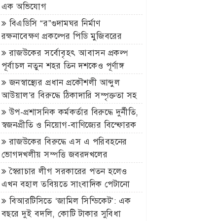
এক অভিযোগ
বিএডিসি “র”গুদামঘর নির্মাণ
রক্ষনাবেক্ষণ প্রকল্পের পিডি মুজিবরের
নেতৃত্বে চলছে হরিলুট
রাজউকের সর্বোবৃহৎ আবাসন প্রকল্প
পূর্বাচল নতুন শহর তিন দশকেও পূর্ণাঙ্গ
নগরীর রূপ পায়নি
জনস্বাস্থ্যের প্রধান প্রকৌশলী আব্দুল
আউয়াল’র বিরুদ্ধে ঠিকাদারি সম্পৃক্ততা সহ
নানান অনিয়মের অভিযোগ ॥ দেখার কেউ
উপ-প্রশাসনিক কর্মকর্তার বিরুদ্ধে দুর্নীতি,
নেই
স্বজনপ্রীতি ও নিয়োগ-বাণিজ্যের বিস্ফোরক
অভিযোগ
রাজউকের বিরুদ্ধে এস এ পরিবহনের
ভোগদখলীয় সম্পত্তি জবরদখলের
অভিযোগ
স্বৈরাচার লীগ সরকারের পতন হলেও
এখন বহাল তবিয়তে সাংবাদিক পেটানো
ছাত্রলীগ নেতা নবাবগঞ্জ সাবরেজিস্ট্রার
বিআরটিসিতে ‘জামিল সিন্ডিকেট’: এক
নাজমুল
বছরে দুই বদলি, কোটি টাকার সুবিধা