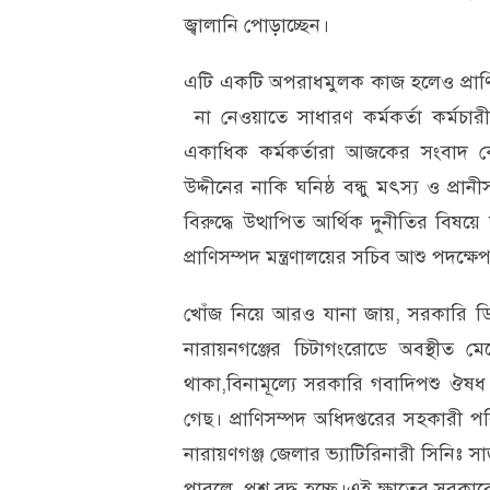
জ্বালানি পোড়াচ্ছেন।
এটি একটি অপরাধমুলক কাজ হলেও প্রাণিসম
না নেওয়াতে সাধারণ কর্মকর্তা কর্মচা
একাধিক কর্মকর্তারা আজকের সংবাদ ক
উদ্দীনের নাকি ঘনিষ্ঠ বন্ধু মৎস্য ও প্রান
বিরুদ্ধে উত্থাপিত আর্থিক দুনীতির বি
প্রাণিসম্পদ মন্ত্রণালয়ের সচিব আশু পদক্ষ
খোঁজ নিয়ে আরও যানা জায়, সরকারি ডিউ
নারায়নগঞ্জের চিটাগংরোডে অবস্থীত মেহ
থাকা,বিনামূল্যে সরকারি গবাদিপশু ঔষধ 
গেছ। প্রাণিসম্পদ অধিদপ্তরের সহকারী প
নারায়ণগঞ্জ জেলার ভ্যাটিরিনারী সিনিঃ স
পারলে, প্রশ্ন বৃদ্ধ হচ্ছে।এই ক্ষাতের সরকা