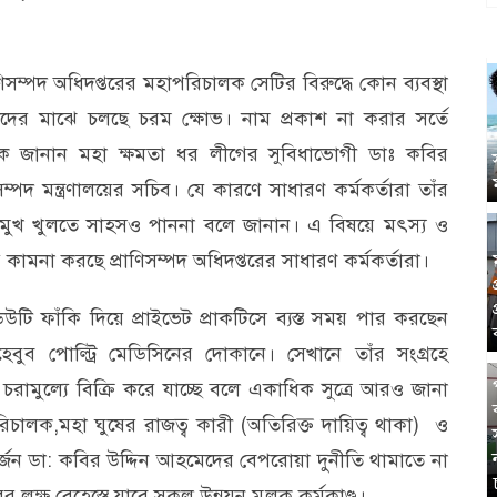
্পদ অধিদপ্তরের মহাপরিচালক সেটির বিরুদ্ধে কোন ব্যবস্থা
রীদের মাঝে চলছে চরম ক্ষোভ। নাম প্রকাশ না করার সর্তে
ে জানান মহা ক্ষমতা ধর লীগের সুবিধাভোগী ডাঃ কবির
ীসম্পদ মন্ত্রণালয়ের সচিব। যে কারণে সাধারণ কর্মকর্তারা তাঁর
ষয়ে মুখ খুলতে সাহসও পাননা বলে জানান। এ বিষয়ে মৎস্য ও
েপ কামনা করছে প্রাণিসম্পদ অধিদপ্তরের সাধারণ কর্মকর্তারা।
টি ফাঁকি দিয়ে প্রাইভেট প্রাকটিসে ব্যস্ত সময় পার করছেন
েবুব পোল্ট্রি মেডিসিনের দোকানে। সেখানে তাঁর সংগ্রহে
চরামুল্যে বিক্রি করে যাচ্ছে বলে একাধিক সুত্রে আরও জানা
রিচালক,মহা ঘুষের রাজত্ব কারী (অতিরিক্ত দায়িত্ব থাকা) ও
ার্জন ডা: কবির উদ্দিন আহমেদের বেপরোয়া দুনীতি থামাতে না
রের লক্ষ বেহেস্তে যাবে সকল উন্নয়ন মুলক কর্মকাণ্ড।