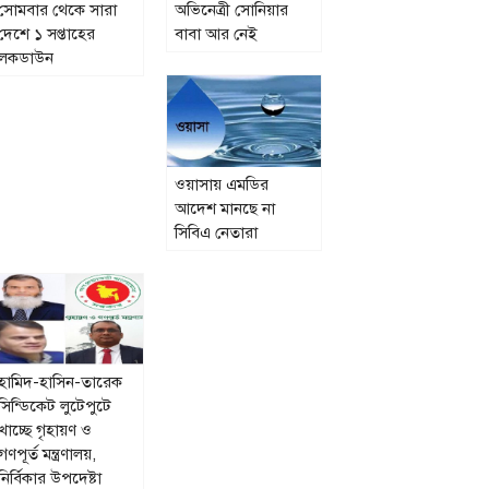
সোমবার থেকে সারা
অভিনেত্রী সোনিয়ার
দেশে ১ সপ্তাহের
বাবা আর নেই
লকডাউন
ওয়াসায় এমডির
আদেশ মানছে না
সিবিএ নেতারা
হামিদ-হাসিন-তারেক
সিন্ডিকেট লুটেপুটে
খাচ্ছে গৃহায়ণ ও
গণপূর্ত মন্ত্রণালয়,
নির্বিকার উপদেষ্টা