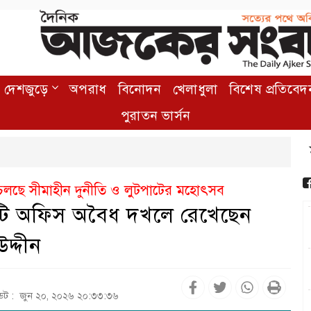
দেশজুড়ে
অপরাধ
বিনোদন
খেলাধুলা
বিশেষ প্রতিবেদ
পুরাতন ভার্সন
ে চলছে সীমাহীন দুনীতি ও লুটপাটের মহোৎসব
র ২টি অফিস অবৈধ দখলে রেখেছেন
দ্দীন
ডেট : জুন ২০, ২০২৬ ২০:৩৩:৩৬