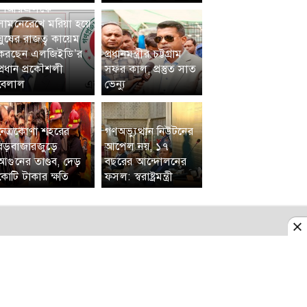
পিআরএলকে
সামনেরেখে মরিয়া হয়ে
ঘুষের রাজত্ব কায়েম
করছেন এলজিইডি’র
প্রধানমন্ত্রীর চট্টগ্রাম
প্রধান প্রকৌশলী
সফর কাল, প্রস্তুত সাত
বেলাল
ভেন্যু
নেত্রকোণা শহরের
গণঅভ্যুত্থান নিউটনের
বড়বাজারজুড়ে
আপেল নয়, ১৭
আগুনের তাণ্ডব, দেড়
বছরের আন্দোলনের
কোটি টাকার ক্ষতি
ফসল: স্বরাষ্ট্রমন্ত্রী
আমাদের কথা
প্রাইভেসি পলিসি
যোগাযোগ