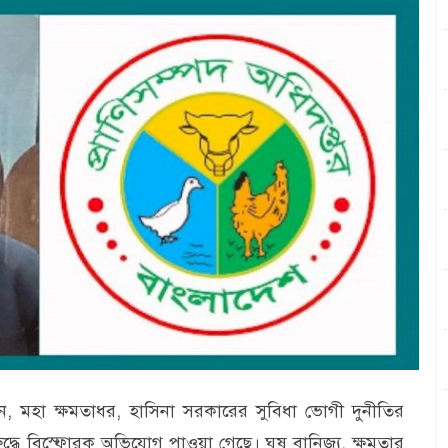
র্জন, মহা ক্ষমতাধর, হাসিনা সরকারের সুবিধা ভোগী দুনীতির
ুদ্ধে বিস্ফোরক অভিযোগ পাওয়া গেছে। ঘুষ বানিজ্য, ক্ষমতার