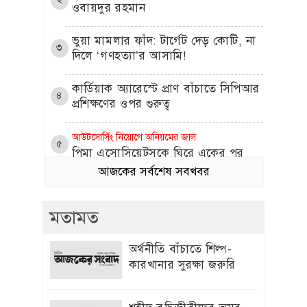
ওবায়দুর রহমান
​ভুয়া মামলার ফাঁদ: টার্গেট দেড় কোটি, না
৩
দিলে ‘গণহত্যা’র আসামি!
কার্ডিয়াক অ্যারেস্টে প্রাণ বাঁচাতে সিপিআর
৪
প্রশিক্ষণের ওপর গুরুত্ব
আউটসোর্সিং নিয়োগে অনিয়মের জাল
৫
পিমা এসোসিয়েটসকে ঘিরে একের পর
এক অভিযোগ
আজকের সর্বশেষ সবখবর
প্রীতি জিনতার সঙ্গে প্রেম নিয়ে মুখ খুললেন
৬
মতামত
ক্রিকেটার ব্রেট লি
এলিট আম্পায়ার সৈকত চুক্তিতে নেই কেন,
অর্থনীতি বাঁচাতে শিল্প-
৭
ব্যাখ্যা দিল বিসিবি
কারখানার সুরক্ষা জরুরি
৩য় ভাষা শিক্ষায় চীনা ভাষাকে অগ্রাধিকার
৮