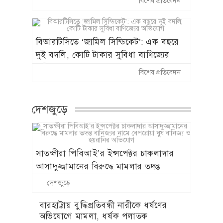
বিশেষ প্রতিবেদন
বহাল তবিয়তে সাংবাদিক পেটানো ছাত্রলীগ
নেতা নবাবগঞ্জ সাবরেজিস্ট্রার নাজমুল
বিআরটিসিতে ‘জামিল সিন্ডিকেট’: এক বছরে
দুই বদলি, কোটি টাকার সুবিধা বাণিজ্যের
অভিযোগ
বিশেষ প্রতিবেদন
দেশজুড়ে
সাতক্ষীরা পিবিআই’র ইন্সপেক্টর চাকলাদার
আসাদুজ্জামানের বিরুদ্ধে মামলার তদন্ত
বানিজ্যর নামে বেপরোয়া ঘুষ বানিজ্য ও
দেশজুড়ে
হয়রানির অভিযোগ
বারহাট্টায় বুদ্ধিপ্রতিবন্ধী নারীকে ধর্ষণের
অভিযোগে মামলা, ধর্ষক পলাতক