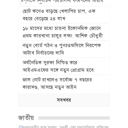
উপলক্ষে নির্বাচন পরিচালনা কমিশনের দ্বিতীয়
বৈঠক অনুষ্ঠিত
ছোট ঋণেও বাড়ছে খেলাপির চাপ, এক
বছরে বেড়েছে ২৪ লাখ
১৮ মাসের মধ্যে চায়না ইকোনমিক জোনে
প্রথম কারখানা চালুর লক্ষ্য: আশিক চৌধুরী
নতুন বোর্ড গঠন ও পুনঃতফসিলে নিরপেক্ষ
আটাব নির্বাচনের দাবি
অর্থনৈতিক সুরক্ষা নিশ্চিত করে
আইএমএফের সঙ্গে নতুন প্রোগ্রাম হবে:
অর্থমন্ত্রী
জাল নোট রাখলেও সর্বোচ্চ ৭ বছরের
কারাদণ্ড, আসছে নতুন আইন
সবখবর
জাতীয়