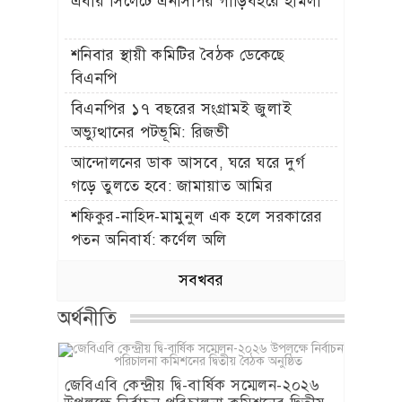
এবার সিলেটে এনসিপির গাড়িবহরে হামলা
শনিবার স্থায়ী কমিটির বৈঠক ডেকেছে
বিএনপি
বিএনপির ১৭ বছরের সংগ্রামই জুলাই
অভ্যুত্থানের পটভূমি: রিজভী
আন্দোলনের ডাক আসবে, ঘরে ঘরে দুর্গ
গড়ে তুলতে হবে: জামায়াত আমির
শফিকুর-নাহিদ-মামুনুল এক হলে সরকারের
পতন অনিবার্য: কর্ণেল অলি
সবখবর
অর্থনীতি
জেবিএবি কেন্দ্রীয় দ্বি-বার্ষিক সম্মেলন-২০২৬