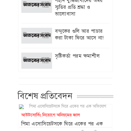
শহীদ বুদ্ধিজীবীদের অমর
দেওয়া হবে : ইউজিসি চেয়ারম্যান
স্মৃতির প্রতি শ্রদ্ধা ও
ভালোবাসা
‘স্পাইডার-ম্যান’ খ্যাত অভিনেত্রী মেরি
৯
এগিদা রিভেরা আর নেই
বন্দুকের গুলি আর পাচার
হাজারো প্রাণের আত্মত্যাগ বৃথা যায়নি:
করা টাকা ফিরে আসে না!
১০
প্রধানমন্ত্রী
সৃষ্টিকর্তা পরম ক্ষমাশীল
সদ্য সমাপ্ত প্রকল্পের অগ্রগতি অদৃশ্য
১১
বিএডিসি “র”গুদামঘর নির্মাণ রক্ষনাবেক্ষণ
প্রকল্পের পিডি মুজিবরের নেতৃত্বে চলছে
হরিলুট
শাকিবের অনুরোধে সিনেমায় ফিরতে রাজি
বিশেষ প্রতিবেদন
১২
ববিতা
ফেসবুক-টিকটক ব্যবহার না করার শর্তে
১৩
আউটসোর্সিং নিয়োগে অনিয়মের জাল
সন্তান ফিরে পেলেন কিশোরী
পিমা এসোসিয়েটসকে ঘিরে একের পর এক