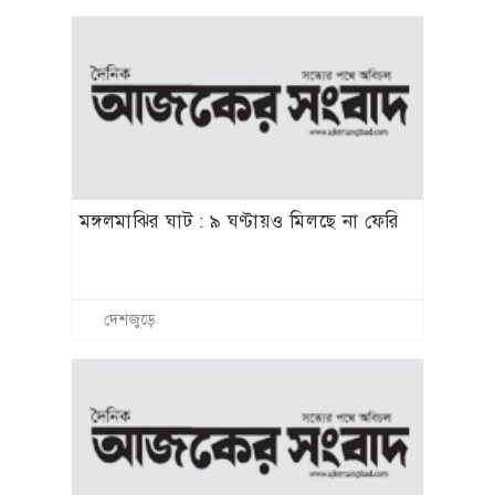
মঙ্গলমাঝির ঘাট : ৯ ঘণ্টায়ও মিলছে না ফেরি
দেশজুড়ে