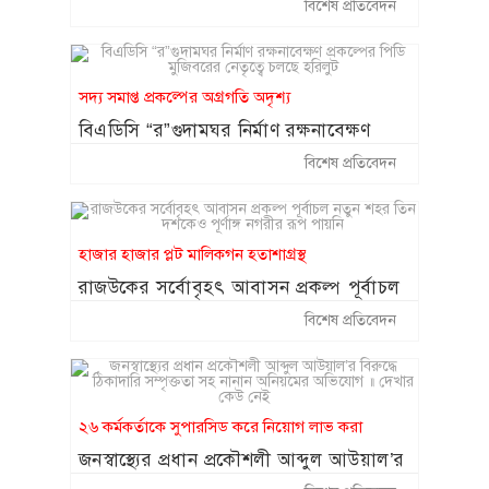
অভিযোগ
কক্সবাজারে ঝুঁকিপূর্ণ প্যারাসেলিং বন্ধে
বিশেষ প্রতিবেদন
১৪
সরকারকে লিগ্যাল নোটিশ
২০ আগস্ট থেকে শুরু হচ্ছে চট্টগ্রাম
১৫
সদ্য সমাপ্ত প্রকল্পের অগ্রগতি অদৃশ্য
বোর্ডের স্থগিত হওয়া এইচএসসি পরীক্ষা
বিএডিসি “র”গুদামঘর নির্মাণ রক্ষনাবেক্ষণ
প্রকল্পের পিডি মুজিবরের নেতৃত্বে চলছে হরিলুট
বিশেষ প্রতিবেদন
হাজার হাজার প্লট মালিকগন হতাশাগ্রস্থ
রাজউকের সর্বোবৃহৎ আবাসন প্রকল্প পূর্বাচল
নতুন শহর তিন দশকেও পূর্ণাঙ্গ নগরীর রূপ
বিশেষ প্রতিবেদন
পায়নি
২৬ কর্মকর্তাকে সুপারসিড করে নিয়োগ লাভ করা
জনস্বাস্থ্যের প্রধান প্রকৌশলী আব্দুল আউয়াল’র
বিরুদ্ধে ঠিকাদারি সম্পৃক্ততা সহ নানান