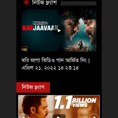
নিউজ ফ্ল্যাশ
থরি জাগা ভিডিও গান আর্জিত সিং |
এপ্রিল ২১, ২০২২ ১৪:২৩:১৪
নিউজ ফ্ল্যাশ