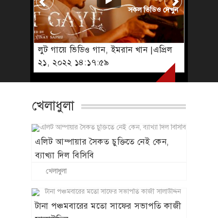
সকল ভিডিও দেখুন
লুট গায়ে ভিডিও গান, ইমরান খান |এপ্রিল
২১, ২০২২ ১৪:১৭:৫৯
খেলাধুলা
এলিট আম্পায়ার সৈকত চুক্তিতে নেই কেন,
ব্যাখ্যা দিল বিসিবি
খেলাধুলা
টানা পঞ্চমবারের মতো সাফের সভাপতি কাজী