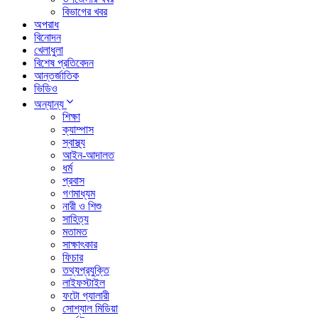
বিভাগের খবর
অপরাধ
বিনোদন
খেলাধুলা
বিশেষ প্রতিবেদন
আন্তর্জাতিক
ভিডিও
অন্যান্য
শিক্ষা
ক্যাম্পাস
স্বাস্থ্য
আইন-আদালত
ধর্ম
প্রবাস
গণমাধ্যম
নারী ও শিশু
সাহিত্য
মতামত
সাক্ষাৎকার
ফিচার
তথ্যপ্রযুক্তি
লাইফস্টাইল
ফটো গ্যালারী
সোশ্যাল মিডিয়া