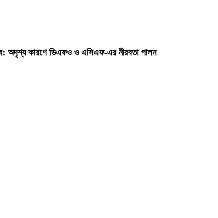
ৎসব: অদৃশ্য কারণে ডিএফও ও এসিএফ-এর নীরবতা পালন