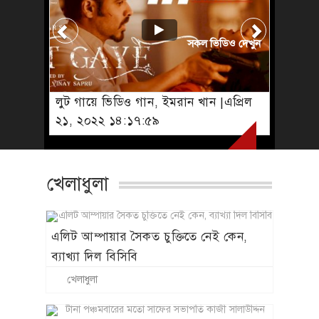
সকল ভিডিও দেখুন
লুট গায়ে ভিডিও গান, ইমরান খান |এপ্রিল
২১, ২০২২ ১৪:১৭:৫৯
খেলাধুলা
এলিট আম্পায়ার সৈকত চুক্তিতে নেই কেন,
ব্যাখ্যা দিল বিসিবি
খেলাধুলা