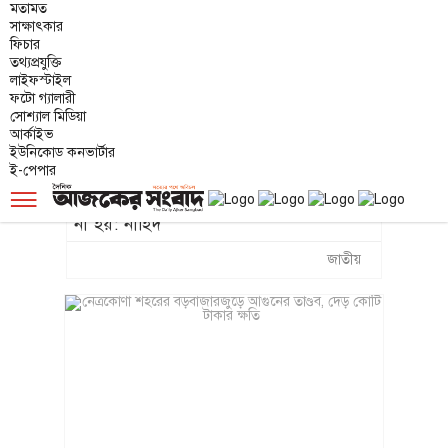
মতামত
সাক্ষাৎকার
ফিচার
তথ্যপ্রযুক্তি
১/১১ তে তারেক রহমানকে ‘আয়নাঘরে’ বন্দি
লাইফস্টাইল
রাখা হয়েছিল: চিফ প্রসিকিউটর
ফটো গ্যালারী
সোশ্যাল মিডিয়া
জাতীয়
আর্কাইভ
ইউনিকোড কনভার্টার
ই-পেপার
জুলাই জাদুঘর যেন দলীয় ইতিহাসের জায়গা
☰
না হয়: নাহিদ
জাতীয়