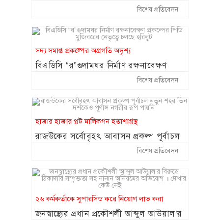
অভিযোগ
বিশেষ প্রতিবেদন
সদ্য সমাপ্ত প্রকল্পের অগ্রগতি অদৃশ্য
বিএডিসি “র”গুদামঘর নির্মাণ রক্ষনাবেক্ষণ
প্রকল্পের পিডি মুজিবরের নেতৃত্বে চলছে হরিলুট
বিশেষ প্রতিবেদন
হাজার হাজার প্লট মালিকগন হতাশাগ্রস্থ
রাজউকের সর্বোবৃহৎ আবাসন প্রকল্প পূর্বাচল
নতুন শহর তিন দশকেও পূর্ণাঙ্গ নগরীর রূপ
বিশেষ প্রতিবেদন
পায়নি
২৬ কর্মকর্তাকে সুপারসিড করে নিয়োগ লাভ করা
জনস্বাস্থ্যের প্রধান প্রকৌশলী আব্দুল আউয়াল’র