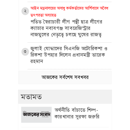
আইন মন্ত্রনালয়ের অসাধু কর্মকর্তাদের আর্শিবাদে অবৈধ
২
তৎপরতা অব্যাহত
পতিত স্বৈরাচারী লীগ পন্থী ছাত্র লীগের
ক্যাডার নবাবগঞ্জ সাবরেজিস্ট্রার
নাজমুলের নেতৃত্বে চলছে ঘুষের রাজত্ব
জুলাই যোদ্ধাদের সিএনজি অটোরিকশা ও
৩
রিকশা উপহার দিলেন প্রধানমন্ত্রী তারেক
রহমান
বেপরোয়াভাবে চলছে বদলী-পদোন্নতি ও কমিশন বানিজ্য
আজকের সর্বশেষ সবখবর
৪
পিআরএলকে সামনেরেখে মরিয়া হয়ে
ঘুষের রাজত্ব কায়েম করছেন এলজিইডি’র
মতামত
প্রধান প্রকৌশলী বেলাল
প্রধানমন্ত্রীর চট্টগ্রাম সফর কাল, প্রস্তুত সাত
অর্থনীতি বাঁচাতে শিল্প-
৫
ভেন্যু
কারখানার সুরক্ষা জরুরি
নেত্রকোণা শহরের বড়বাজারজুড়ে আগুনের