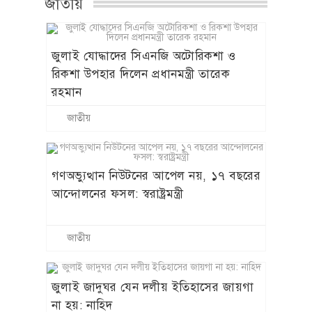
জাতীয়
জুলাই যোদ্ধাদের সিএনজি অটোরিকশা ও
রিকশা উপহার দিলেন প্রধানমন্ত্রী তারেক
রহমান
জাতীয়
গণঅভ্যুত্থান নিউটনের আপেল নয়, ১৭ বছরের
আন্দোলনের ফসল: স্বরাষ্ট্রমন্ত্রী
জাতীয়
জুলাই জাদুঘর যেন দলীয় ইতিহাসের জায়গা
না হয়: নাহিদ