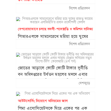
প্রধানমন্ত্রীর সঙ্গে সাক্ষাৎ: অনুশ্রী পেল
১২
পতিত স্বৈরাচারী লীগ পন্থী ছাত্র লীগের ক্যাডার
বিশেষ প্রতিবেদন
হারমোনিয়াম, রাকিবের স্বপ্নপূরণ
নবাবগঞ্জ সাবরেজিস্ট্রার নাজমুলের নেতৃত্বে
চলছে ঘুষের রাজত্ব
গৃহায়ন ও গণপূর্ত মন্ত্রণালয়ের নতুন সচিব
১৩
ওবায়দুর রহমান
বেপরোয়াভাবে চলছে বদলী-পদোন্নতি ও কমিশন বানিজ্য
পিআরএলকে সামনেরেখে মরিয়া হয়ে ঘুষের
​ভুয়া মামলার ফাঁদ: টার্গেট দেড় কোটি, না
১৪
রাজত্ব কায়েম করছেন এলজিইডি’র প্রধান
দিলে ‘গণহত্যা’র আসামি!
বিশেষ প্রতিবেদন
প্রকৌশলী বেলাল
কার্ডিয়াক অ্যারেস্টে প্রাণ বাঁচাতে সিপিআর
১৫
প্রশিক্ষণের ওপর গুরুত্ব
জোতের আড়ালে কোটি কোটি টাকার দুর্নীতি
বন অধিদপ্তরের উর্ধতন মহলের মদদে এবার
লামায় রেঞ্জার কবিরের নতুন ‘ডিপো-টিপি’
দেশজুড়ে
কেলেঙ্কারি (৪র্থ পর্ব)
আউটসোর্সিং নিয়োগে অনিয়মের জাল
পিমা এসোসিয়েটসকে ঘিরে একের পর এক