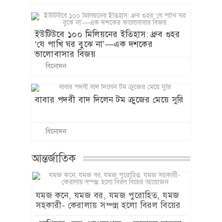
ইউটিউবে ১০০ মিলিয়নের ইতিহাস: ধ্রুব গুহর
‘যে পাখি ঘর বুঝে না’—এক দশকের
ভালোবাসার বিজয়
বিনোদন
বাবার পদবী বাদ দিলেন টম ক্রুজের মেয়ে সুরি
বিনোদন
আন্তর্জাতিক
যমজ কনে, যমজ বর, যমজ পুরোহিত, যমজ
সহকারী- কেরালায় সম্পন্ন হলো বিরল বিয়ের
আয়োজন