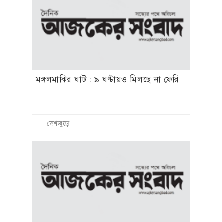
মঙ্গলমাঝির ঘাট : ৯ ঘণ্টায়ও মিলছে না ফেরি
দেশজুড়ে