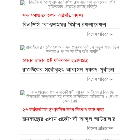
আইনানুগ ব্যবস্থা : তথ্য উপদেষ্টা
সদ্য সমাপ্ত প্রকল্পের অগ্রগতি অদৃশ্য
বুধবার জুলাই গণঅভ্যুত্থান স্মৃতি জাদুঘর
১৫
উদ্বোধন করবেন প্রধানমন্ত্রী
বিএডিসি “র”গুদামঘর নির্মাণ রক্ষনাবেক্ষণ
প্রকল্পের পিডি মুজিবরের নেতৃত্বে চলছে হরিলুট
বিশেষ প্রতিবেদন
হাজার হাজার প্লট মালিকগন হতাশাগ্রস্থ
রাজউকের সর্বোবৃহৎ আবাসন প্রকল্প পূর্বাচল
নতুন শহর তিন দশকেও পূর্ণাঙ্গ নগরীর রূপ
বিশেষ প্রতিবেদন
পায়নি
২৬ কর্মকর্তাকে সুপারসিড করে নিয়োগ লাভ করা
জনস্বাস্থ্যের প্রধান প্রকৌশলী আব্দুল আউয়াল’র
বিরুদ্ধে ঠিকাদারি সম্পৃক্ততা সহ নানান
বিশেষ প্রতিবেদন
অনিয়মের অভিযোগ ॥ দেখার কেউ নেই