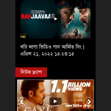
থরি জাগা ভিডিও গান আর্জিত সিং |
এপ্রিল ২১, ২০২২ ১৪:২৩:১৪
নিউজ ফ্ল্যাশ
সকল ভিডিও দেখুন