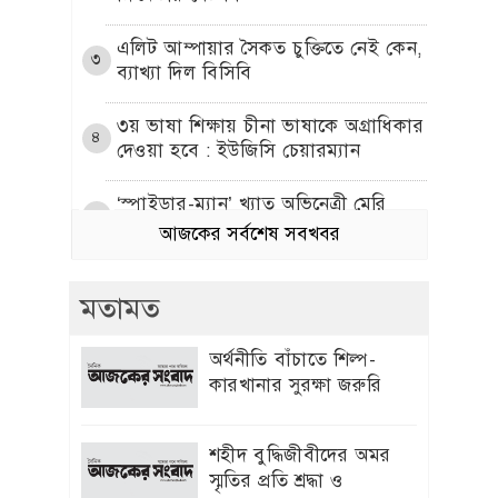
এলিট আম্পায়ার সৈকত চুক্তিতে নেই কেন,
৩
ব্যাখ্যা দিল বিসিবি
৩য় ভাষা শিক্ষায় চীনা ভাষাকে অগ্রাধিকার
৪
দেওয়া হবে : ইউজিসি চেয়ারম্যান
‘স্পাইডার-ম্যান’ খ্যাত অভিনেত্রী মেরি
৫
এগিদা রিভেরা আর নেই
আজকের সর্বশেষ সবখবর
হাজারো প্রাণের আত্মত্যাগ বৃথা যায়নি:
৬
মতামত
প্রধানমন্ত্রী
অর্থনীতি বাঁচাতে শিল্প-
সদ্য সমাপ্ত প্রকল্পের অগ্রগতি অদৃশ্য
৭
কারখানার সুরক্ষা জরুরি
বিএডিসি “র”গুদামঘর নির্মাণ রক্ষনাবেক্ষণ
প্রকল্পের পিডি মুজিবরের নেতৃত্বে চলছে
হরিলুট
শহীদ বুদ্ধিজীবীদের অমর
স্মৃতির প্রতি শ্রদ্ধা ও
শাকিবের অনুরোধে সিনেমায় ফিরতে রাজি