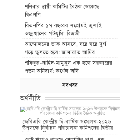
শনিবার স্থায়ী কমিটির বৈঠক ডেকেছে
বিএনপি
বিএনপির ১৭ বছরের সংগ্রামই জুলাই
অভ্যুত্থানের পটভূমি: রিজভী
আন্দোলনের ডাক আসবে, ঘরে ঘরে দুর্গ
গড়ে তুলতে হবে: জামায়াত আমির
শফিকুর-নাহিদ-মামুনুল এক হলে সরকারের
পতন অনিবার্য: কর্ণেল অলি
সবখবর
অর্থনীতি
জেবিএবি কেন্দ্রীয় দ্বি-বার্ষিক সম্মেলন-২০২৬
উপলক্ষে নির্বাচন পরিচালনা কমিশনের দ্বিতীয়
বৈঠক অনুষ্ঠিত
ছোট ঋণেও বাড়ছে খেলাপির চাপ, এক