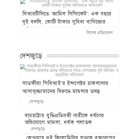
নেতা নবাবগঞ্জ সাবরেজিস্ট্রার নাজমুল
বিআরটিসিতে ‘জামিল সিন্ডিকেট’: এক বছরে
দুই বদলি, কোটি টাকার সুবিধা বাণিজ্যের
অভিযোগ
বিশেষ প্রতিবেদন
দেশজুড়ে
সাতক্ষীরা পিবিআই’র ইন্সপেক্টর চাকলাদার
আসাদুজ্জামানের বিরুদ্ধে মামলার তদন্ত
বানিজ্যর নামে বেপরোয়া ঘুষ বানিজ্য ও
দেশজুড়ে
হয়রানির অভিযোগ
বারহাট্টায় বুদ্ধিপ্রতিবন্ধী নারীকে ধর্ষণের
অভিযোগে মামলা, ধর্ষক পলাতক
দেশজুড়ে
কেন্দুয়ায় দুই কিলোমিটার সড়কে বৃক্ষরোপণ