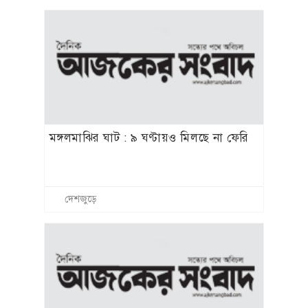
মঙ্গলমাঝির ঘাট : ৯ ঘণ্টায়ও মিলছে না ফেরি
দেশজুড়ে