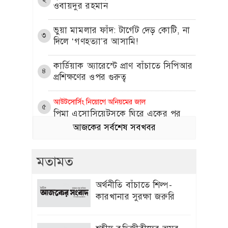
ওবায়দুর রহমান
​ভুয়া মামলার ফাঁদ: টার্গেট দেড় কোটি, না
৩
দিলে ‘গণহত্যা’র আসামি!
কার্ডিয়াক অ্যারেস্টে প্রাণ বাঁচাতে সিপিআর
৪
প্রশিক্ষণের ওপর গুরুত্ব
আউটসোর্সিং নিয়োগে অনিয়মের জাল
৫
পিমা এসোসিয়েটসকে ঘিরে একের পর
এক অভিযোগ
আজকের সর্বশেষ সবখবর
প্রীতি জিনতার সঙ্গে প্রেম নিয়ে মুখ খুললেন
৬
মতামত
ক্রিকেটার ব্রেট লি
এলিট আম্পায়ার সৈকত চুক্তিতে নেই কেন,
অর্থনীতি বাঁচাতে শিল্প-
৭
ব্যাখ্যা দিল বিসিবি
কারখানার সুরক্ষা জরুরি
৩য় ভাষা শিক্ষায় চীনা ভাষাকে অগ্রাধিকার
৮