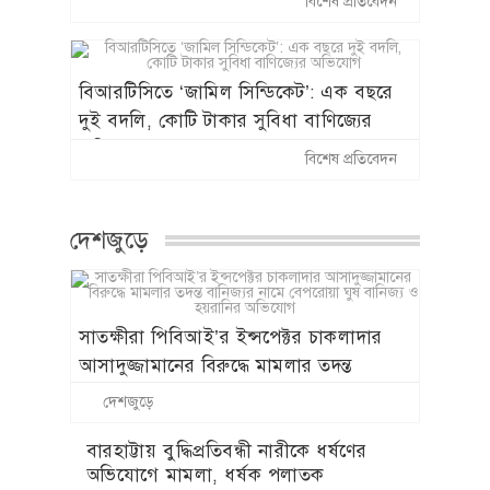
বিশেষ প্রতিবেদন
বহাল তবিয়তে সাংবাদিক পেটানো ছাত্রলীগ
নেতা নবাবগঞ্জ সাবরেজিস্ট্রার নাজমুল
বিআরটিসিতে ‘জামিল সিন্ডিকেট’: এক বছরে
দুই বদলি, কোটি টাকার সুবিধা বাণিজ্যের
অভিযোগ
বিশেষ প্রতিবেদন
দেশজুড়ে
সাতক্ষীরা পিবিআই’র ইন্সপেক্টর চাকলাদার
আসাদুজ্জামানের বিরুদ্ধে মামলার তদন্ত
বানিজ্যর নামে বেপরোয়া ঘুষ বানিজ্য ও
দেশজুড়ে
হয়রানির অভিযোগ
বারহাট্টায় বুদ্ধিপ্রতিবন্ধী নারীকে ধর্ষণের
অভিযোগে মামলা, ধর্ষক পলাতক