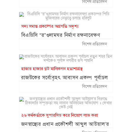
অভিযোগ
কক্সবাজারে ঝুঁকিপূর্ণ প্যারাসেলিং বন্ধে
বিশেষ প্রতিবেদন
১৪
সরকারকে লিগ্যাল নোটিশ
২০ আগস্ট থেকে শুরু হচ্ছে চট্টগ্রাম
১৫
সদ্য সমাপ্ত প্রকল্পের অগ্রগতি অদৃশ্য
বোর্ডের স্থগিত হওয়া এইচএসসি পরীক্ষা
বিএডিসি “র”গুদামঘর নির্মাণ রক্ষনাবেক্ষণ
প্রকল্পের পিডি মুজিবরের নেতৃত্বে চলছে হরিলুট
বিশেষ প্রতিবেদন
হাজার হাজার প্লট মালিকগন হতাশাগ্রস্থ
রাজউকের সর্বোবৃহৎ আবাসন প্রকল্প পূর্বাচল
নতুন শহর তিন দশকেও পূর্ণাঙ্গ নগরীর রূপ
বিশেষ প্রতিবেদন
পায়নি
২৬ কর্মকর্তাকে সুপারসিড করে নিয়োগ লাভ করা
জনস্বাস্থ্যের প্রধান প্রকৌশলী আব্দুল আউয়াল’র
বিরুদ্ধে ঠিকাদারি সম্পৃক্ততা সহ নানান