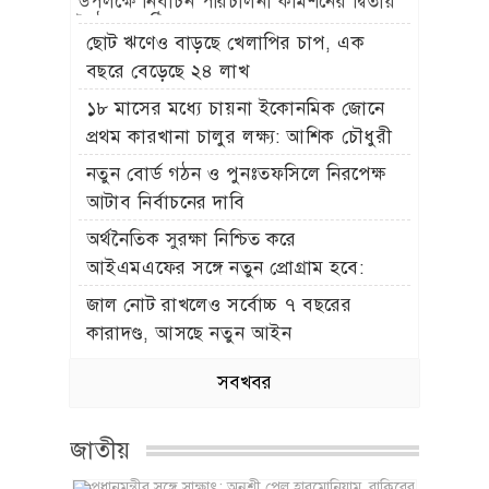
উপলক্ষে নির্বাচন পরিচালনা কমিশনের দ্বিতীয়
বৈঠক অনুষ্ঠিত
ছোট ঋণেও বাড়ছে খেলাপির চাপ, এক
বছরে বেড়েছে ২৪ লাখ
১৮ মাসের মধ্যে চায়না ইকোনমিক জোনে
প্রথম কারখানা চালুর লক্ষ্য: আশিক চৌধুরী
নতুন বোর্ড গঠন ও পুনঃতফসিলে নিরপেক্ষ
আটাব নির্বাচনের দাবি
অর্থনৈতিক সুরক্ষা নিশ্চিত করে
আইএমএফের সঙ্গে নতুন প্রোগ্রাম হবে:
অর্থমন্ত্রী
জাল নোট রাখলেও সর্বোচ্চ ৭ বছরের
কারাদণ্ড, আসছে নতুন আইন
সবখবর
জাতীয়