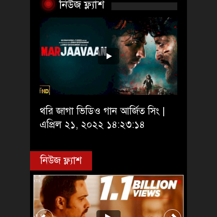
নিউজ ফ্ল্যাশ
থরি জাগা ভিডিও গান আর্জিত সিং |
এপ্রিল ২১, ২০২২ ১৪:২৩:১৪
নিউজ ফ্ল্যাশ