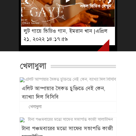
সকল ভিডিও দেখুন
লুট গায়ে ভিডিও গান, ইমরান খান |এপ্রিল
২১, ২০২২ ১৪:১৭:৫৯
খেলাধুলা
এলিট আম্পায়ার সৈকত চুক্তিতে নেই কেন,
ব্যাখ্যা দিল বিসিবি
খেলাধুলা
টানা পঞ্চমবারের মতো সাফের সভাপতি কাজী