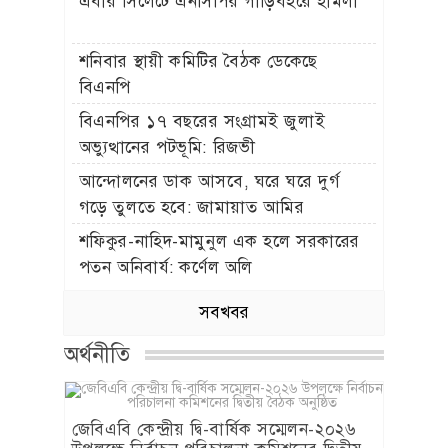
এবার সিলেটে এনসিপির গাড়িবহরে হামলা
শনিবার স্থায়ী কমিটির বৈঠক ডেকেছে
বিএনপি
বিএনপির ১৭ বছরের সংগ্রামই জুলাই
অভ্যুত্থানের পটভূমি: রিজভী
আন্দোলনের ডাক আসবে, ঘরে ঘরে দুর্গ
গড়ে তুলতে হবে: জামায়াত আমির
শফিকুর-নাহিদ-মামুনুল এক হলে সরকারের
পতন অনিবার্য: কর্ণেল অলি
সবখবর
অর্থনীতি
জেবিএবি কেন্দ্রীয় দ্বি-বার্ষিক সম্মেলন-২০২৬