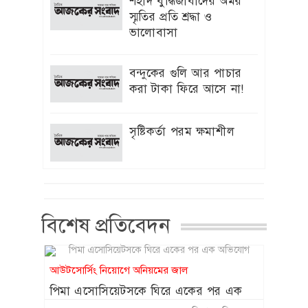
শহীদ বুদ্ধিজীবীদের অমর
দেওয়া হবে : ইউজিসি চেয়ারম্যান
স্মৃতির প্রতি শ্রদ্ধা ও
ভালোবাসা
‘স্পাইডার-ম্যান’ খ্যাত অভিনেত্রী মেরি
৯
এগিদা রিভেরা আর নেই
বন্দুকের গুলি আর পাচার
হাজারো প্রাণের আত্মত্যাগ বৃথা যায়নি:
করা টাকা ফিরে আসে না!
১০
প্রধানমন্ত্রী
সৃষ্টিকর্তা পরম ক্ষমাশীল
সদ্য সমাপ্ত প্রকল্পের অগ্রগতি অদৃশ্য
১১
বিএডিসি “র”গুদামঘর নির্মাণ রক্ষনাবেক্ষণ
প্রকল্পের পিডি মুজিবরের নেতৃত্বে চলছে
হরিলুট
শাকিবের অনুরোধে সিনেমায় ফিরতে রাজি
বিশেষ প্রতিবেদন
১২
ববিতা
ফেসবুক-টিকটক ব্যবহার না করার শর্তে
১৩
আউটসোর্সিং নিয়োগে অনিয়মের জাল
সন্তান ফিরে পেলেন কিশোরী
পিমা এসোসিয়েটসকে ঘিরে একের পর এক