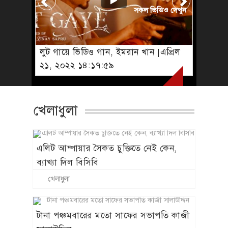
সকল ভিডিও দেখুন
লুট গায়ে ভিডিও গান, ইমরান খান |এপ্রিল
২১, ২০২২ ১৪:১৭:৫৯
খেলাধুলা
এলিট আম্পায়ার সৈকত চুক্তিতে নেই কেন,
ব্যাখ্যা দিল বিসিবি
খেলাধুলা
টানা পঞ্চমবারের মতো সাফের সভাপতি কাজী