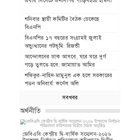
এবার সিলেটে এনসিপির গাড়িবহরে হামলা
শনিবার স্থায়ী কমিটির বৈঠক ডেকেছে
বিএনপি
বিএনপির ১৭ বছরের সংগ্রামই জুলাই
অভ্যুত্থানের পটভূমি: রিজভী
আন্দোলনের ডাক আসবে, ঘরে ঘরে দুর্গ
গড়ে তুলতে হবে: জামায়াত আমির
শফিকুর-নাহিদ-মামুনুল এক হলে সরকারের
পতন অনিবার্য: কর্ণেল অলি
সবখবর
অর্থনীতি
জেবিএবি কেন্দ্রীয় দ্বি-বার্ষিক সম্মেলন-২০২৬