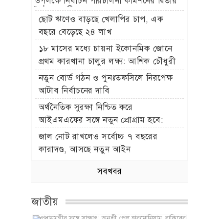
উপলক্ষে নির্বাচন পরিচালনা কমিশনের দ্বিতীয়
বৈঠক অনুষ্ঠিত
ছোট ঋণেও বাড়ছে খেলাপির চাপ, এক
বছরে বেড়েছে ২৪ লাখ
১৮ মাসের মধ্যে চায়না ইকোনমিক জোনে
প্রথম কারখানা চালুর লক্ষ্য: আশিক চৌধুরী
নতুন বোর্ড গঠন ও পুনঃতফসিলে নিরপেক্ষ
আটাব নির্বাচনের দাবি
অর্থনৈতিক সুরক্ষা নিশ্চিত করে
আইএমএফের সঙ্গে নতুন প্রোগ্রাম হবে:
অর্থমন্ত্রী
জাল নোট রাখলেও সর্বোচ্চ ৭ বছরের
কারাদণ্ড, আসছে নতুন আইন
সবখবর
জাতীয়