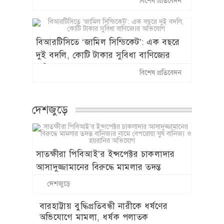
বিশেষ প্রতিবেদন
বহাল তবিয়তে সাংবাদিক পেটানো ছাত্রলীগ
নেতা নবাবগঞ্জ সাবরেজিস্ট্রার নাজমুল
বিআরটিসিতে ‘জামিল সিন্ডিকেট’: এক বছরে
দুই বদলি, কোটি টাকার সুবিধা বাণিজ্যের
অভিযোগ
বিশেষ প্রতিবেদন
দেশজুড়ে
সাতক্ষীরা পিবিআই’র ইন্সপেক্টর চাকলাদার
আসাদুজ্জামানের বিরুদ্ধে মামলার তদন্ত
বানিজ্যর নামে বেপরোয়া ঘুষ বানিজ্য ও
দেশজুড়ে
হয়রানির অভিযোগ
বারহাট্টায় বুদ্ধিপ্রতিবন্ধী নারীকে ধর্ষণের
অভিযোগে মামলা, ধর্ষক পলাতক