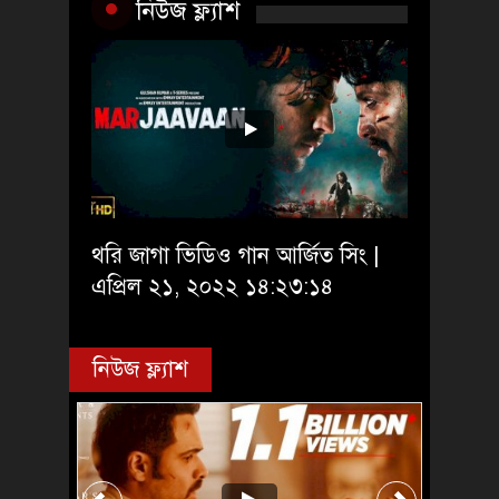
নিউজ ফ্ল্যাশ
থরি জাগা ভিডিও গান আর্জিত সিং |
এপ্রিল ২১, ২০২২ ১৪:২৩:১৪
নিউজ ফ্ল্যাশ