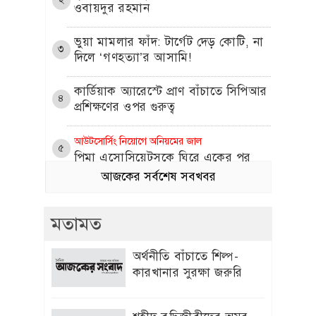
ওবায়দুর রহমান
​ভুয়া মামলার ফাঁদ: টার্গেট দেড় কোটি, না
৩
দিলে ‘গণহত্যা’র আসামি!
কার্ডিয়াক অ্যারেস্টে প্রাণ বাঁচাতে সিপিআর
৪
প্রশিক্ষণের ওপর গুরুত্ব
আউটসোর্সিং নিয়োগে অনিয়মের জাল
৫
পিমা এসোসিয়েটসকে ঘিরে একের পর
এক অভিযোগ
আজকের সর্বশেষ সবখবর
প্রীতি জিনতার সঙ্গে প্রেম নিয়ে মুখ খুললেন
৬
মতামত
ক্রিকেটার ব্রেট লি
এলিট আম্পায়ার সৈকত চুক্তিতে নেই কেন,
অর্থনীতি বাঁচাতে শিল্প-
৭
ব্যাখ্যা দিল বিসিবি
কারখানার সুরক্ষা জরুরি
৩য় ভাষা শিক্ষায় চীনা ভাষাকে অগ্রাধিকার
৮