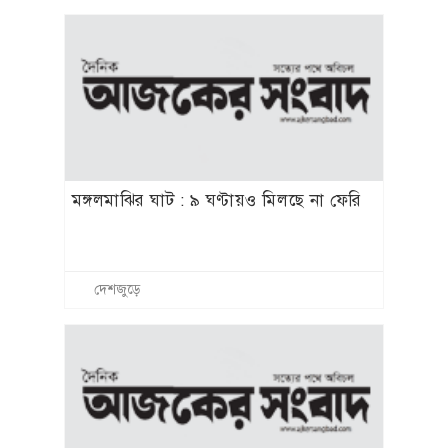
মঙ্গলমাঝির ঘাট : ৯ ঘণ্টায়ও মিলছে না ফেরি
দেশজুড়ে