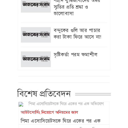
শহীদ বুদ্ধিজীবীদের অমর
দেওয়া হবে : ইউজিসি চেয়ারম্যান
স্মৃতির প্রতি শ্রদ্ধা ও
ভালোবাসা
‘স্পাইডার-ম্যান’ খ্যাত অভিনেত্রী মেরি
৯
এগিদা রিভেরা আর নেই
বন্দুকের গুলি আর পাচার
হাজারো প্রাণের আত্মত্যাগ বৃথা যায়নি:
করা টাকা ফিরে আসে না!
১০
প্রধানমন্ত্রী
সৃষ্টিকর্তা পরম ক্ষমাশীল
সদ্য সমাপ্ত প্রকল্পের অগ্রগতি অদৃশ্য
১১
বিএডিসি “র”গুদামঘর নির্মাণ রক্ষনাবেক্ষণ
প্রকল্পের পিডি মুজিবরের নেতৃত্বে চলছে
হরিলুট
শাকিবের অনুরোধে সিনেমায় ফিরতে রাজি
বিশেষ প্রতিবেদন
১২
ববিতা
ফেসবুক-টিকটক ব্যবহার না করার শর্তে
১৩
আউটসোর্সিং নিয়োগে অনিয়মের জাল
সন্তান ফিরে পেলেন কিশোরী
পিমা এসোসিয়েটসকে ঘিরে একের পর এক