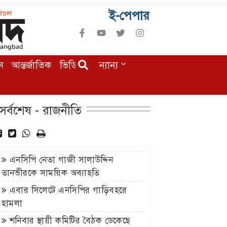
ই-পেপার
ন
আন্তর্জাতিক
ভিডিও
অন্যান্য
সর্বশেষ - রাজনীতি
এনসিপি নেতা গাজী সালাউদ্দিন
তানভীরকে সাময়িক অব্যাহতি
এবার সিলেটে এনসিপির গাড়িবহরে
হামলা
শনিবার স্থায়ী কমিটির বৈঠক ডেকেছে