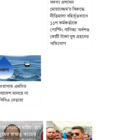
সদস্য প্রশাসন
মোয়াজ্জেম’র বিরুদ্ধে
নীতিমালা বহির্ভূতভাবে
১১শ কর্মকর্তাকে
পোস্টিং বাণিজ্য অর্ধশত
কোটি টাকা ঘুষ গ্রহনের
অভিযোগ
ওয়াসায় এমডির
আদেশ মানছে না
সিবিএ নেতারা
পিআরএলকে
সামনেরেখে মরিয়া হয়ে
ঘুষের রাজত্ব কায়েম