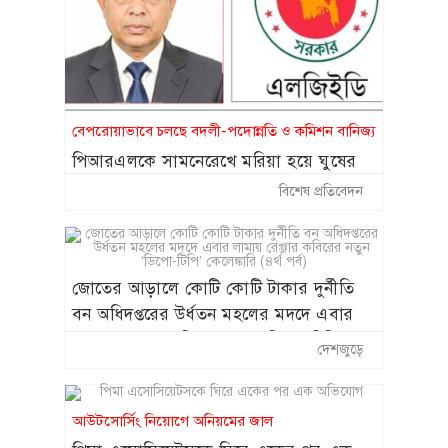
‘আয়নাঘরে’ বন্দি রাখা
হয়েছিল: চিফ প্রসিকিউটর
প্রধানমন্ত্রীর সঙ্গে সাক্ষাৎ:
১৫
অনুশ্রী পেল হারমোনিয়াম,
বেপরোয়াভাবে চলছে বদলী-পদোন্নতি ও কমিশন বানিজ্য
রাকিবের স্বপ্নপূরণ
পিআরএলকে সামনেরেখে মরিয়া হয়ে ঘুষের
রাজত্ব কায়েম করছেন এলজিইডি’র প্রধান
বিশেষ প্রতিবেদন
প্রকৌশলী বেলাল
জোতের আড়ালে কোটি কোটি টাকার দুর্নীতি
বন অধিদপ্তরের উর্ধতন মহলের মদদে এবার
লামায় রেঞ্জার কবিরের নতুন ‘ডিপো-টিপি’
দেশজুড়ে
কেলেঙ্কারি (৪র্থ পর্ব)
আউটসোর্সিং নিয়োগে অনিয়মের জাল