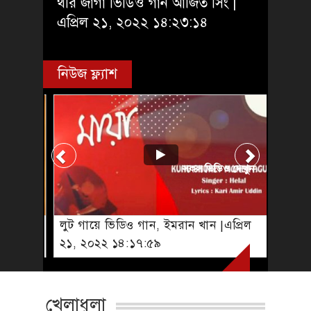
থরি জাগা ভিডিও গান আর্জিত সিং |
এপ্রিল ২১, ২০২২ ১৪:২৩:১৪
নিউজ ফ্ল্যাশ
সকল ভিডিও দেখুন
লুট গায়ে ভিডিও গান, ইমরান খান |এপ্রিল
২১, ২০২২ ১৪:১৭:৫৯
খেলাধুলা