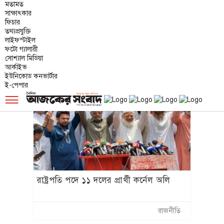
মতামত
কক্সবাজারের মহেশখালীর মাতারবাড়িতে
সাক্ষাৎকার
দেশের অন্যতম বৃহৎ উন্নয়ন উদ্যোগ গভীর
ফিচার
তথ্যপ্রযুক্তি
সমুদ্রবন্দর,
লাইফস্টাইল
ফটো গ্যালারী
সোশ্যাল মিডিয়া
দেশজুড়ে
আর্কাইভ
ইউনিকোড কনভার্টার
ই-পেপার
☰
রাষ্ট্রপতি পদে ১১ দলের প্রার্থী কর্নেল অলি
রাজনীতি