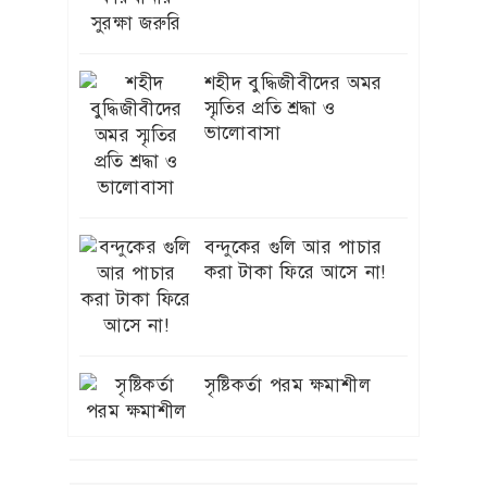
বেপরোয়াভাবে চলছে বদলী-পদোন্নতি ও
৭
কমিশন বানিজ্য
শহীদ বুদ্ধিজীবীদের অমর
পিআরএলকে সামনেরেখে
স্মৃতির প্রতি শ্রদ্ধা ও
মরিয়া হয়ে ঘুষের রাজত্ব
ভালোবাসা
কায়েম করছেন এলজিইডি’র
প্রধান প্রকৌশলী বেলাল
প্রধানমন্ত্রীর চট্টগ্রাম সফর
৮
কাল, প্রস্তুত সাত ভেন্যু
বন্দুকের গুলি আর পাচার
করা টাকা ফিরে আসে না!
নেত্রকোণা শহরের
৯
বড়বাজারজুড়ে আগুনের
তাণ্ডব, দেড় কোটি টাকার ক্ষতি
সৃষ্টিকর্তা পরম ক্ষমাশীল
গণঅভ্যুত্থান নিউটনের আপেল
১০
নয়, ১৭ বছরের আন্দোলনের
ফসল: স্বরাষ্ট্রমন্ত্রী