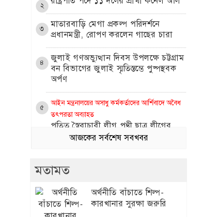
রাষ্ট্রপতি পদে ১১ দলের প্রার্থী কর্নেল অলি
২
মাতারবাড়ি মেগা প্রকল্প পরিদর্শনে
৩
প্রধানমন্ত্রী, রোপণ করলেন গাছের চারা
জুলাই গণঅভ্যুত্থান দিবস উপলক্ষে চট্টগ্রাম
৪
বন বিভাগের জুলাই স্মৃতিস্তম্ভে পুষ্পস্থবক
অর্পণ
আইন মন্ত্রনালয়ের অসাধু কর্মকর্তাদের আর্শিবাদে অবৈধ
৫
তৎপরতা অব্যাহত
পতিত স্বৈরাচারী লীগ পন্থী ছাত্র লীগের
ক্যাডার নবাবগঞ্জ সাবরেজিস্ট্রার
আজকের সর্বশেষ সবখবর
নাজমুলের নেতৃত্বে চলছে ঘুষের রাজত্ব
মতামত
জুলাই যোদ্ধাদের সিএনজি
৬
অটোরিকশা ও রিকশা উপহার
দিলেন প্রধানমন্ত্রী তারেক
অর্থনীতি বাঁচাতে শিল্প-
রহমান
কারখানার সুরক্ষা জরুরি