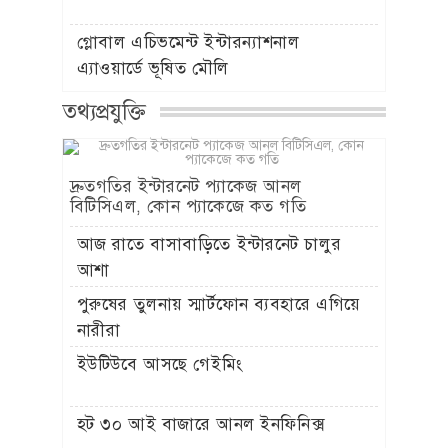
গ্লোবাল এচিভমেন্ট ইন্টারন্যাশনাল
এ্যাওয়ার্ডে ভূষিত মৌলি
তথ্যপ্রযুক্তি
দ্রুতগতির ইন্টারনেট প্যাকেজ আনল
বিটিসিএল, কোন প্যাকেজে কত গতি
আজ রাতে বাসাবাড়িতে ইন্টারনেট চালুর
আশা
পুরুষের তুলনায় স্মার্টফোন ব্যবহারে এগিয়ে
নারীরা
ইউটিউবে আসছে গেইমিং
হট ৩০ আই বাজারে আনল ইনফিনিক্স