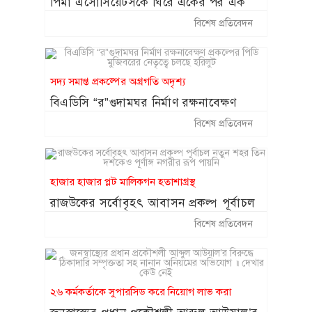
পিমা এসোসিয়েটসকে ঘিরে একের পর এক
অভিযোগ
বিশেষ প্রতিবেদন
সদ্য সমাপ্ত প্রকল্পের অগ্রগতি অদৃশ্য
বিএডিসি “র”গুদামঘর নির্মাণ রক্ষনাবেক্ষণ
প্রকল্পের পিডি মুজিবরের নেতৃত্বে চলছে হরিলুট
বিশেষ প্রতিবেদন
হাজার হাজার প্লট মালিকগন হতাশাগ্রস্থ
রাজউকের সর্বোবৃহৎ আবাসন প্রকল্প পূর্বাচল
নতুন শহর তিন দশকেও পূর্ণাঙ্গ নগরীর রূপ
বিশেষ প্রতিবেদন
পায়নি
২৬ কর্মকর্তাকে সুপারসিড করে নিয়োগ লাভ করা