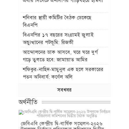
এবার সিলেটে এনসিপির গাড়িবহরে হামলা
শনিবার স্থায়ী কমিটির বৈঠক ডেকেছে
বিএনপি
বিএনপির ১৭ বছরের সংগ্রামই জুলাই
অভ্যুত্থানের পটভূমি: রিজভী
আন্দোলনের ডাক আসবে, ঘরে ঘরে দুর্গ
গড়ে তুলতে হবে: জামায়াত আমির
শফিকুর-নাহিদ-মামুনুল এক হলে সরকারের
পতন অনিবার্য: কর্ণেল অলি
সবখবর
অর্থনীতি
জেবিএবি কেন্দ্রীয় দ্বি-বার্ষিক সম্মেলন-২০২৬