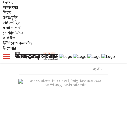
মতামত
সাক্ষাৎকার
গৃহায়ন ও গণপূর্ত মন্ত্রণালয়ের নতুন সচিব
ফিচার
তথ্যপ্রযুক্তি
ওবায়দুর রহমান
লাইফস্টাইল
ফটো গ্যালারী
জাতীয়
সোশ্যাল মিডিয়া
আর্কাইভ
ইউনিকোড কনভার্টার
ই-পেপার
সংবিধানে গ্রহণযোগ্য একটা সংশোধনী
☰
আনতে চাই: স্বরাষ্ট্রমন্ত্রী
জাতীয়