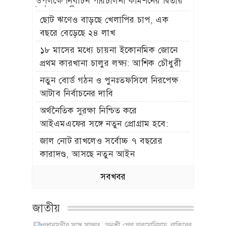
উপলক্ষে নির্বাচন পরিচালনা কমিশনের দ্বিতীয়
বৈঠক অনুষ্ঠিত
ছোট ঋণেও বাড়ছে খেলাপির চাপ, এক
বছরে বেড়েছে ২৪ লাখ
১৮ মাসের মধ্যে চায়না ইকোনমিক জোনে
প্রথম কারখানা চালুর লক্ষ্য: আশিক চৌধুরী
নতুন বোর্ড গঠন ও পুনঃতফসিলে নিরপেক্ষ
আটাব নির্বাচনের দাবি
অর্থনৈতিক সুরক্ষা নিশ্চিত করে
আইএমএফের সঙ্গে নতুন প্রোগ্রাম হবে:
অর্থমন্ত্রী
জাল নোট রাখলেও সর্বোচ্চ ৭ বছরের
কারাদণ্ড, আসছে নতুন আইন
সবখবর
জাতীয়