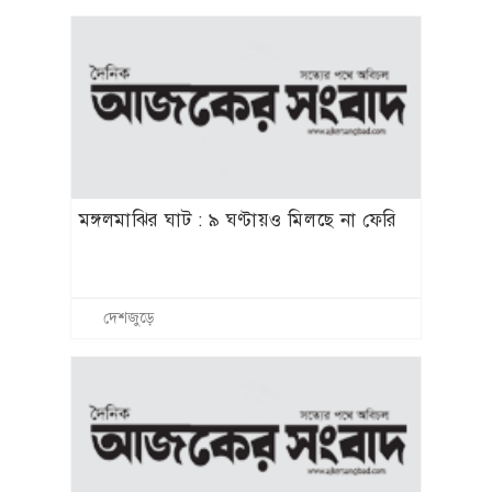
মঙ্গলমাঝির ঘাট : ৯ ঘণ্টায়ও মিলছে না ফেরি
দেশজুড়ে