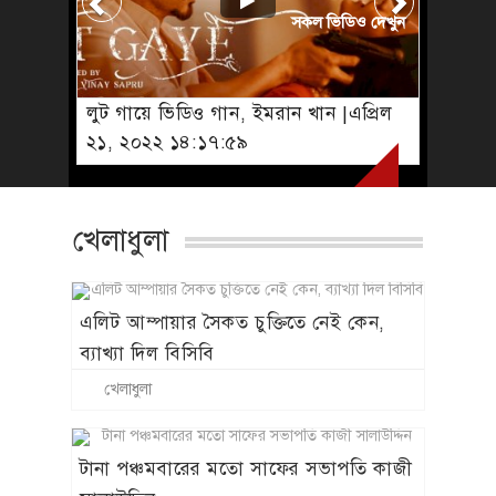
সকল ভিডিও দেখুন
লুট গায়ে ভিডিও গান, ইমরান খান |এপ্রিল
২১, ২০২২ ১৪:১৭:৫৯
খেলাধুলা
এলিট আম্পায়ার সৈকত চুক্তিতে নেই কেন,
ব্যাখ্যা দিল বিসিবি
খেলাধুলা
টানা পঞ্চমবারের মতো সাফের সভাপতি কাজী