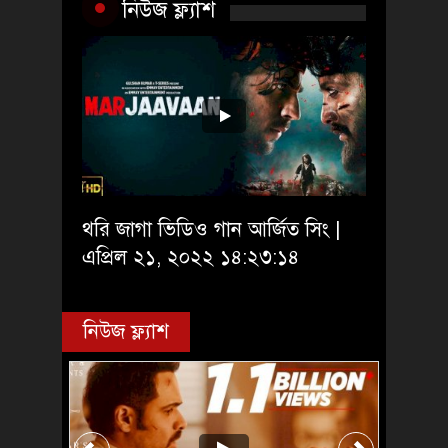
নিউজ ফ্ল্যাশ
থরি জাগা ভিডিও গান আর্জিত সিং |
এপ্রিল ২১, ২০২২ ১৪:২৩:১৪
নিউজ ফ্ল্যাশ