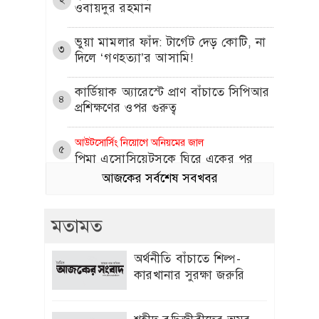
ওবায়দুর রহমান
​ভুয়া মামলার ফাঁদ: টার্গেট দেড় কোটি, না
৩
দিলে ‘গণহত্যা’র আসামি!
কার্ডিয়াক অ্যারেস্টে প্রাণ বাঁচাতে সিপিআর
৪
প্রশিক্ষণের ওপর গুরুত্ব
আউটসোর্সিং নিয়োগে অনিয়মের জাল
৫
পিমা এসোসিয়েটসকে ঘিরে একের পর
এক অভিযোগ
আজকের সর্বশেষ সবখবর
প্রীতি জিনতার সঙ্গে প্রেম নিয়ে মুখ খুললেন
৬
মতামত
ক্রিকেটার ব্রেট লি
এলিট আম্পায়ার সৈকত চুক্তিতে নেই কেন,
অর্থনীতি বাঁচাতে শিল্প-
৭
ব্যাখ্যা দিল বিসিবি
কারখানার সুরক্ষা জরুরি
৩য় ভাষা শিক্ষায় চীনা ভাষাকে অগ্রাধিকার
৮