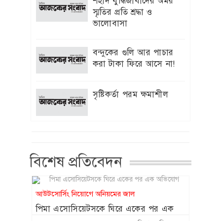
শহীদ বুদ্ধিজীবীদের অমর
দেওয়া হবে : ইউজিসি চেয়ারম্যান
স্মৃতির প্রতি শ্রদ্ধা ও
ভালোবাসা
‘স্পাইডার-ম্যান’ খ্যাত অভিনেত্রী মেরি
৯
এগিদা রিভেরা আর নেই
বন্দুকের গুলি আর পাচার
হাজারো প্রাণের আত্মত্যাগ বৃথা যায়নি:
করা টাকা ফিরে আসে না!
১০
প্রধানমন্ত্রী
সৃষ্টিকর্তা পরম ক্ষমাশীল
সদ্য সমাপ্ত প্রকল্পের অগ্রগতি অদৃশ্য
১১
বিএডিসি “র”গুদামঘর নির্মাণ রক্ষনাবেক্ষণ
প্রকল্পের পিডি মুজিবরের নেতৃত্বে চলছে
হরিলুট
শাকিবের অনুরোধে সিনেমায় ফিরতে রাজি
বিশেষ প্রতিবেদন
১২
ববিতা
ফেসবুক-টিকটক ব্যবহার না করার শর্তে
১৩
আউটসোর্সিং নিয়োগে অনিয়মের জাল
সন্তান ফিরে পেলেন কিশোরী
পিমা এসোসিয়েটসকে ঘিরে একের পর এক