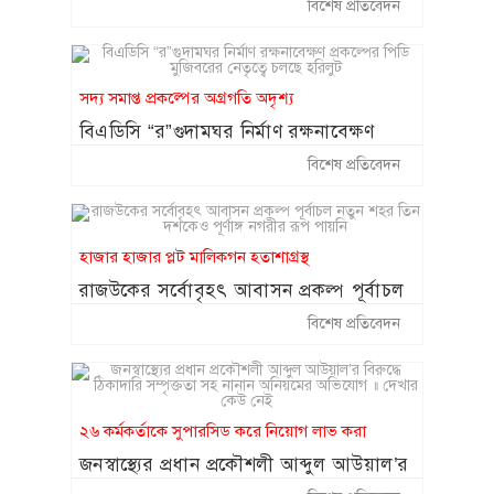
অভিযোগ
কক্সবাজারে ঝুঁকিপূর্ণ প্যারাসেলিং বন্ধে
বিশেষ প্রতিবেদন
১৪
সরকারকে লিগ্যাল নোটিশ
২০ আগস্ট থেকে শুরু হচ্ছে চট্টগ্রাম
১৫
সদ্য সমাপ্ত প্রকল্পের অগ্রগতি অদৃশ্য
বোর্ডের স্থগিত হওয়া এইচএসসি পরীক্ষা
বিএডিসি “র”গুদামঘর নির্মাণ রক্ষনাবেক্ষণ
প্রকল্পের পিডি মুজিবরের নেতৃত্বে চলছে হরিলুট
বিশেষ প্রতিবেদন
হাজার হাজার প্লট মালিকগন হতাশাগ্রস্থ
রাজউকের সর্বোবৃহৎ আবাসন প্রকল্প পূর্বাচল
নতুন শহর তিন দশকেও পূর্ণাঙ্গ নগরীর রূপ
বিশেষ প্রতিবেদন
পায়নি
২৬ কর্মকর্তাকে সুপারসিড করে নিয়োগ লাভ করা
জনস্বাস্থ্যের প্রধান প্রকৌশলী আব্দুল আউয়াল’র
বিরুদ্ধে ঠিকাদারি সম্পৃক্ততা সহ নানান