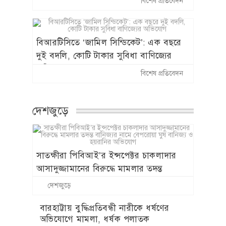
বিশেষ প্রতিবেদন
বহাল তবিয়তে সাংবাদিক পেটানো ছাত্রলীগ
নেতা নবাবগঞ্জ সাবরেজিস্ট্রার নাজমুল
বিআরটিসিতে ‘জামিল সিন্ডিকেট’: এক বছরে
দুই বদলি, কোটি টাকার সুবিধা বাণিজ্যের
অভিযোগ
বিশেষ প্রতিবেদন
দেশজুড়ে
সাতক্ষীরা পিবিআই’র ইন্সপেক্টর চাকলাদার
আসাদুজ্জামানের বিরুদ্ধে মামলার তদন্ত
বানিজ্যর নামে বেপরোয়া ঘুষ বানিজ্য ও
দেশজুড়ে
হয়রানির অভিযোগ
বারহাট্টায় বুদ্ধিপ্রতিবন্ধী নারীকে ধর্ষণের
অভিযোগে মামলা, ধর্ষক পলাতক