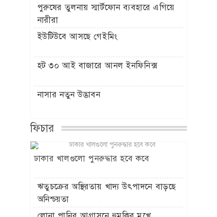
পুরুষের তুলনায় স্মার্টফোন ব্যবহারে এগিয়ে
নারীরা
ইউটিউবে আসছে গেইমিং
হট ৩০ আই বাজারে আনল ইনফিনিক্স
নাসার নতুন উদ্ভাবন
ফিচার
ঢাকার খালগুলো পুনরুদ্ধার হবে কবে
ঋতুচক্রের অস্থিরতায় খাদ্য উৎপাদনে বাড়ছে
অনিশ্চয়তা
লোনা পানির আগ্রাসনে হুমকির মুখে