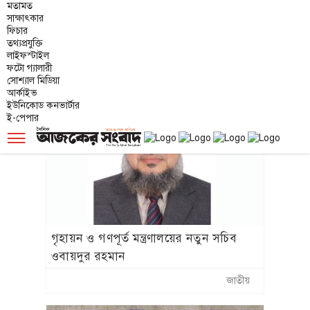
মধ্য দিয়ে স্বপ্নপূরণ হলো রংপুরের গঙ্গাচড়া
মতামত
উপজেলার পঞ্চম শ্রেণির শিক্ষার্থী অনুশ্রী
সাক্ষাৎকার
ফিচার
রায়ের।
তথ্যপ্রযুক্তি
লাইফস্টাইল
ফটো গ্যালারী
জাতীয়
সোশ্যাল মিডিয়া
আর্কাইভ
ইউনিকোড কনভার্টার
ই-পেপার
☰
গৃহায়ন ও গণপূর্ত মন্ত্রণালয়ের নতুন সচিব
ওবায়দুর রহমান
জাতীয়