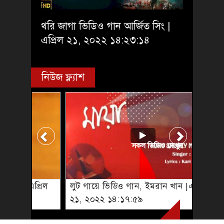
থরি জাগা ভিডিও গান আর্জিত সিং |
এপ্রিল ২১, ২০২২ ১৪:২৩:১৪
নিউজ ফ্ল্যাশ
সকল ভিডিও দেখুন
লুট গায়ে ভিডিও গান, ইমরান খান |এপ্রিল
২১, ২০২২ ১৪:১৭:৫৯