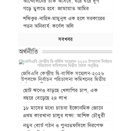
আন্দোলনের ডাক আসবে, ঘরে ঘরে দুর্গ
গড়ে তুলতে হবে: জামায়াত আমির
শফিকুর-নাহিদ-মামুনুল এক হলে সরকারের
পতন অনিবার্য: কর্ণেল অলি
সবখবর
অর্থনীতি
জেবিএবি কেন্দ্রীয় দ্বি-বার্ষিক সম্মেলন-২০২৬
উপলক্ষে নির্বাচন পরিচালনা কমিশনের দ্বিতীয়
বৈঠক অনুষ্ঠিত
ছোট ঋণেও বাড়ছে খেলাপির চাপ, এক
বছরে বেড়েছে ২৪ লাখ
১৮ মাসের মধ্যে চায়না ইকোনমিক জোনে
প্রথম কারখানা চালুর লক্ষ্য: আশিক চৌধুরী
নতুন বোর্ড গঠন ও পুনঃতফসিলে নিরপেক্ষ