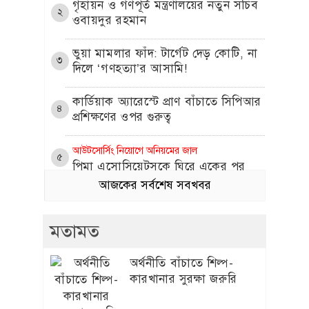
গৃহায়ন ও গণপূর্ত মন্ত্রণালয়ের নতুন সচিব
২
ওবায়দুর রহমান
​ভুয়া মামলার ফাঁদ: টার্গেট দেড় কোটি, না
৩
দিলে ‘গণহত্যা’র আসামি!
কার্ডিয়াক অ্যারেস্টে প্রাণ বাঁচাতে সিপিআর
৪
প্রশিক্ষণের ওপর গুরুত্ব
আউটসোর্সিং নিয়োগে অনিয়মের জাল
৫
পিমা এসোসিয়েটসকে ঘিরে একের পর
এক অভিযোগ
আজকের সর্বশেষ সবখবর
প্রীতি জিনতার সঙ্গে প্রেম নিয়ে মুখ খুললেন
৬
মতামত
ক্রিকেটার ব্রেট লি
এলিট আম্পায়ার সৈকত চুক্তিতে নেই কেন,
অর্থনীতি বাঁচাতে শিল্প-
৭
ব্যাখ্যা দিল বিসিবি
কারখানার সুরক্ষা জরুরি