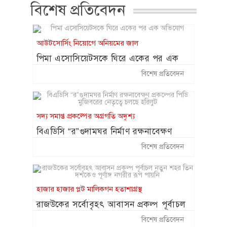
বিশেষ প্রতিবেদন
পেলেন কিশোরী
কক্সবাজারে ঝুঁকিপূর্ণ
আউটসোর্সিং নিয়োগে অনিয়মের জাল
১৪
প্যারাসেলিং বন্ধে সরকারকে
পিমা এসোসিয়েটসকে ঘিরে একের পর এক
লিগ্যাল নোটিশ
অভিযোগ
বিশেষ প্রতিবেদন
২০ আগস্ট থেকে শুরু হচ্ছে
১৫
চট্টগ্রাম বোর্ডের স্থগিত হওয়া
এইচএসসি পরীক্ষা
সদ্য সমাপ্ত প্রকল্পের অগ্রগতি অদৃশ্য
বিএডিসি “র”গুদামঘর নির্মাণ রক্ষনাবেক্ষণ
প্রকল্পের পিডি মুজিবরের নেতৃত্বে চলছে হরিলুট
বিশেষ প্রতিবেদন
হাজার হাজার প্লট মালিকগন হতাশাগ্রস্থ
রাজউকের সর্বোবৃহৎ আবাসন প্রকল্প পূর্বাচল
নতুন শহর তিন দশকেও পূর্ণাঙ্গ নগরীর রূপ
বিশেষ প্রতিবেদন