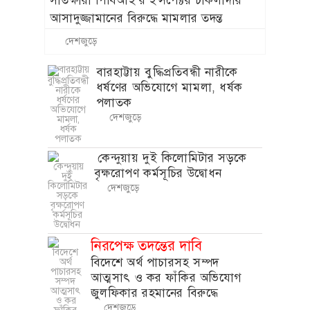
সাতক্ষীরা পিবিআই’র ইন্সপেক্টর চাকলাদার
আসাদুজ্জামানের বিরুদ্ধে মামলার তদন্ত
বানিজ্যর নামে বেপরোয়া ঘুষ বানিজ্য ও
দেশজুড়ে
হয়রানির অভিযোগ
বারহাট্টায় বুদ্ধিপ্রতিবন্ধী নারীকে
ধর্ষণের অভিযোগে মামলা, ধর্ষক
পলাতক
দেশজুড়ে
কেন্দুয়ায় দুই কিলোমিটার সড়কে
বৃক্ষরোপণ কর্মসূচির উদ্বোধন
দেশজুড়ে
নিরপেক্ষ তদন্তের দাবি
বিদেশে অর্থ পাচারসহ সম্পদ
আত্মসাৎ ও কর ফাঁকির অভিযোগ
জুলফিকার রহমানের বিরুদ্ধে
দেশজুড়ে