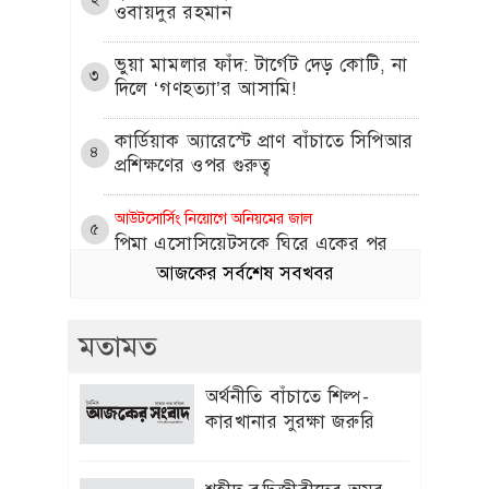
ওবায়দুর রহমান
​ভুয়া মামলার ফাঁদ: টার্গেট দেড় কোটি, না
৩
দিলে ‘গণহত্যা’র আসামি!
কার্ডিয়াক অ্যারেস্টে প্রাণ বাঁচাতে সিপিআর
৪
প্রশিক্ষণের ওপর গুরুত্ব
আউটসোর্সিং নিয়োগে অনিয়মের জাল
৫
পিমা এসোসিয়েটসকে ঘিরে একের পর
এক অভিযোগ
আজকের সর্বশেষ সবখবর
প্রীতি জিনতার সঙ্গে প্রেম নিয়ে মুখ খুললেন
৬
মতামত
ক্রিকেটার ব্রেট লি
এলিট আম্পায়ার সৈকত চুক্তিতে নেই কেন,
অর্থনীতি বাঁচাতে শিল্প-
৭
ব্যাখ্যা দিল বিসিবি
কারখানার সুরক্ষা জরুরি
৩য় ভাষা শিক্ষায় চীনা ভাষাকে অগ্রাধিকার
৮