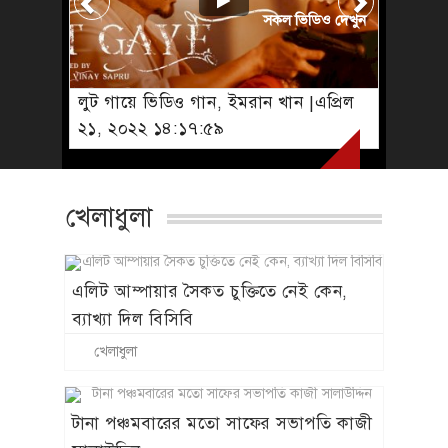
সকল ভিডিও দেখুন
লুট গায়ে ভিডিও গান, ইমরান খান |এপ্রিল
২১, ২০২২ ১৪:১৭:৫৯
খেলাধুলা
এলিট আম্পায়ার সৈকত চুক্তিতে নেই কেন,
ব্যাখ্যা দিল বিসিবি
খেলাধুলা
টানা পঞ্চমবারের মতো সাফের সভাপতি কাজী