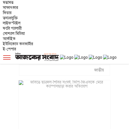
মতামত
সাক্ষাৎকার
গৃহায়ন ও গণপূর্ত মন্ত্রণালয়ের নতুন সচিব
ফিচার
তথ্যপ্রযুক্তি
ওবায়দুর রহমান
লাইফস্টাইল
ফটো গ্যালারী
জাতীয়
সোশ্যাল মিডিয়া
আর্কাইভ
ইউনিকোড কনভার্টার
ই-পেপার
সংবিধানে গ্রহণযোগ্য একটা সংশোধনী
☰
আনতে চাই: স্বরাষ্ট্রমন্ত্রী
জাতীয়