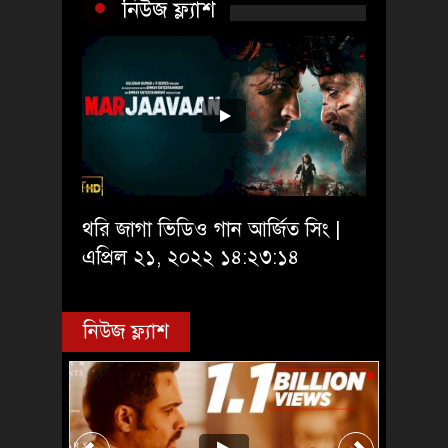
নিউজ ফ্ল্যাশ
থরি জাগা ভিডিও গান আর্জিত সিং |
এপ্রিল ২১, ২০২২ ১৪:২৩:১৪
নিউজ ফ্ল্যাশ