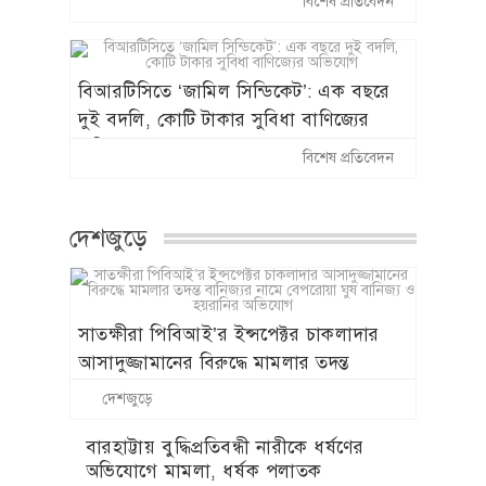
বিশেষ প্রতিবেদন
বহাল তবিয়তে সাংবাদিক পেটানো ছাত্রলীগ
নেতা নবাবগঞ্জ সাবরেজিস্ট্রার নাজমুল
বিআরটিসিতে ‘জামিল সিন্ডিকেট’: এক বছরে
দুই বদলি, কোটি টাকার সুবিধা বাণিজ্যের
অভিযোগ
বিশেষ প্রতিবেদন
দেশজুড়ে
সাতক্ষীরা পিবিআই’র ইন্সপেক্টর চাকলাদার
আসাদুজ্জামানের বিরুদ্ধে মামলার তদন্ত
বানিজ্যর নামে বেপরোয়া ঘুষ বানিজ্য ও
দেশজুড়ে
হয়রানির অভিযোগ
বারহাট্টায় বুদ্ধিপ্রতিবন্ধী নারীকে ধর্ষণের
অভিযোগে মামলা, ধর্ষক পলাতক