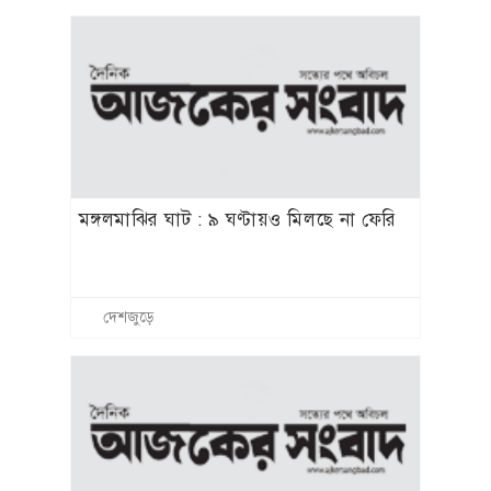
মঙ্গলমাঝির ঘাট : ৯ ঘণ্টায়ও মিলছে না ফেরি
দেশজুড়ে