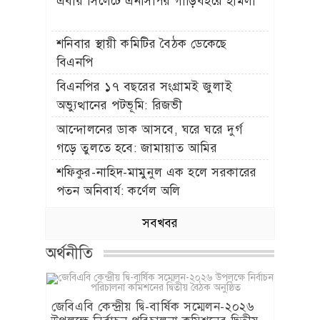
এবার সিলেটে এনসিপির গাড়িবহরে হামলা
শনিবার স্থায়ী কমিটির বৈঠক ডেকেছে
বিএনপি
বিএনপির ১৭ বছরের সংগ্রামই জুলাই
অভ্যুত্থানের পটভূমি: রিজভী
আন্দোলনের ডাক আসবে, ঘরে ঘরে দুর্গ
গড়ে তুলতে হবে: জামায়াত আমির
শফিকুর-নাহিদ-মামুনুল এক হলে সরকারের
পতন অনিবার্য: কর্ণেল অলি
সবখবর
অর্থনীতি
জেবিএবি কেন্দ্রীয় দ্বি-বার্ষিক সম্মেলন-২০২৬