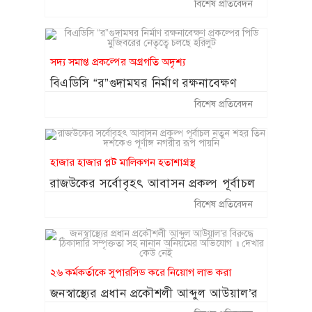
অভিযোগ
কক্সবাজারে ঝুঁকিপূর্ণ প্যারাসেলিং বন্ধে
বিশেষ প্রতিবেদন
১৪
সরকারকে লিগ্যাল নোটিশ
২০ আগস্ট থেকে শুরু হচ্ছে চট্টগ্রাম
১৫
সদ্য সমাপ্ত প্রকল্পের অগ্রগতি অদৃশ্য
বোর্ডের স্থগিত হওয়া এইচএসসি পরীক্ষা
বিএডিসি “র”গুদামঘর নির্মাণ রক্ষনাবেক্ষণ
প্রকল্পের পিডি মুজিবরের নেতৃত্বে চলছে হরিলুট
বিশেষ প্রতিবেদন
হাজার হাজার প্লট মালিকগন হতাশাগ্রস্থ
রাজউকের সর্বোবৃহৎ আবাসন প্রকল্প পূর্বাচল
নতুন শহর তিন দশকেও পূর্ণাঙ্গ নগরীর রূপ
বিশেষ প্রতিবেদন
পায়নি
২৬ কর্মকর্তাকে সুপারসিড করে নিয়োগ লাভ করা
জনস্বাস্থ্যের প্রধান প্রকৌশলী আব্দুল আউয়াল’র
বিরুদ্ধে ঠিকাদারি সম্পৃক্ততা সহ নানান