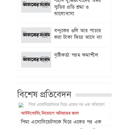
শহীদ বুদ্ধিজীবীদের অমর
দেওয়া হবে : ইউজিসি চেয়ারম্যান
স্মৃতির প্রতি শ্রদ্ধা ও
ভালোবাসা
‘স্পাইডার-ম্যান’ খ্যাত অভিনেত্রী মেরি
৯
এগিদা রিভেরা আর নেই
বন্দুকের গুলি আর পাচার
হাজারো প্রাণের আত্মত্যাগ বৃথা যায়নি:
করা টাকা ফিরে আসে না!
১০
প্রধানমন্ত্রী
সৃষ্টিকর্তা পরম ক্ষমাশীল
সদ্য সমাপ্ত প্রকল্পের অগ্রগতি অদৃশ্য
১১
বিএডিসি “র”গুদামঘর নির্মাণ রক্ষনাবেক্ষণ
প্রকল্পের পিডি মুজিবরের নেতৃত্বে চলছে
হরিলুট
শাকিবের অনুরোধে সিনেমায় ফিরতে রাজি
বিশেষ প্রতিবেদন
১২
ববিতা
ফেসবুক-টিকটক ব্যবহার না করার শর্তে
১৩
আউটসোর্সিং নিয়োগে অনিয়মের জাল
সন্তান ফিরে পেলেন কিশোরী
পিমা এসোসিয়েটসকে ঘিরে একের পর এক