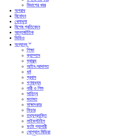
বিভাগের খবর
অপরাধ
বিনোদন
খেলাধুলা
বিশেষ প্রতিবেদন
আন্তর্জাতিক
ভিডিও
অন্যান্য
শিক্ষা
ক্যাম্পাস
স্বাস্থ্য
আইন-আদালত
ধর্ম
প্রবাস
গণমাধ্যম
নারী ও শিশু
সাহিত্য
মতামত
সাক্ষাৎকার
ফিচার
তথ্যপ্রযুক্তি
লাইফস্টাইল
ফটো গ্যালারী
সোশ্যাল মিডিয়া