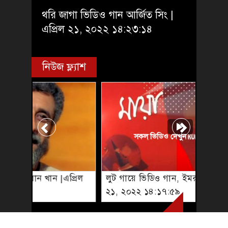
থরি জাগা ভিডিও গান আর্জিত সিং |
এপ্রিল ২১, ২০২২ ১৪:২৩:১৪
নিউজ ফ্ল্যাশ
সকল ভিডিও দেখুন
লুট গায়ে ভিডিও গান, ইমরান খান |এপ্রিল
২১, ২০২২ ১৪:১৭:৫৯