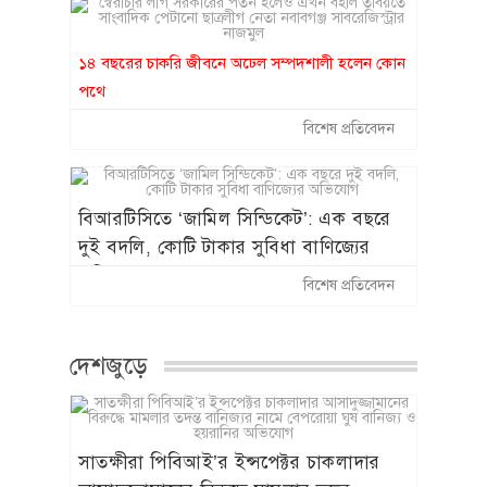
১৪ বছরের চাকরি জীবনে অঢেল সম্পদশালী হলেন কোন
পথে
স্বৈরাচার লীগ সরকারের পতন হলেও এখন
বিশেষ প্রতিবেদন
বহাল তবিয়তে সাংবাদিক পেটানো ছাত্রলীগ
নেতা নবাবগঞ্জ সাবরেজিস্ট্রার নাজমুল
বিআরটিসিতে ‘জামিল সিন্ডিকেট’: এক বছরে
দুই বদলি, কোটি টাকার সুবিধা বাণিজ্যের
অভিযোগ
বিশেষ প্রতিবেদন
দেশজুড়ে
সাতক্ষীরা পিবিআই’র ইন্সপেক্টর চাকলাদার