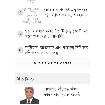
গৃহায়ন ও গণপূর্ত মন্ত্রণালয়ের
২
নতুন সচিব ওবায়দুর রহমান
​ভুয়া মামলার ফাঁদ: টার্গেট দেড় কোটি, না
৩
দিলে ‘গণহত্যা’র আসামি!
কার্ডিয়াক অ্যারেস্টে প্রাণ বাঁচাতে সিপিআর
৪
প্রশিক্ষণের ওপর গুরুত্ব
আজকের সর্বশেষ সবখবর
আউটসোর্সিং নিয়োগে অনিয়মের জাল
৫
পিমা এসোসিয়েটসকে ঘিরে একের পর
এক অভিযোগ
মতামত
প্রীতি জিনতার সঙ্গে প্রেম নিয়ে মুখ খুললেন
৬
অর্থনীতি বাঁচাতে শিল্প-
ক্রিকেটার ব্রেট লি
কারখানার সুরক্ষা জরুরি
এলিট আম্পায়ার সৈকত চুক্তিতে নেই কেন,
৭