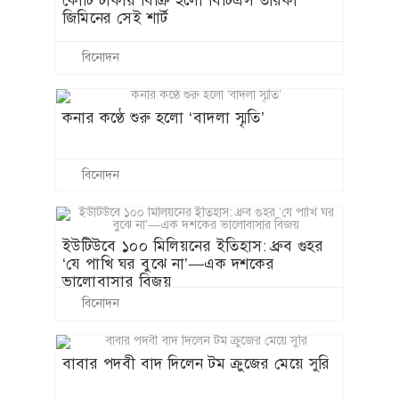
কোটি টাকায় বিক্রি হলো বিটিএস তারকা
জিমিনের সেই শার্ট
বিনোদন
কনার কণ্ঠে শুরু হলো ‘বাদলা স্মৃতি’
বিনোদন
ইউটিউবে ১০০ মিলিয়নের ইতিহাস: ধ্রুব গুহর
‘যে পাখি ঘর বুঝে না’—এক দশকের
ভালোবাসার বিজয়
বিনোদন
বাবার পদবী বাদ দিলেন টম ক্রুজের মেয়ে সুরি