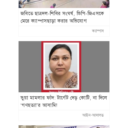
জবিতে ছাত্রদল-শিবির সংঘর্ষ, ভিপি-জিএসকে
মেরে ক্যাম্পাসছাড়া করার অভিযোগ
ক্যাম্পাস
​ভুয়া মামলার ফাঁদ: টার্গেট দেড় কোটি, না দিলে
‘গণহত্যা’র আসামি!
আইন-আদালত