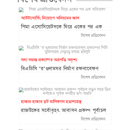
ফেসবুক-টিকটক ব্যবহার না করার শর্তে
১৩
সন্তান ফিরে পেলেন কিশোরী
আউটসোর্সিং নিয়োগে অনিয়মের জাল
কক্সবাজারে ঝুঁকিপূর্ণ প্যারাসেলিং বন্ধে
১৪
পিমা এসোসিয়েটসকে ঘিরে একের পর এক
সরকারকে লিগ্যাল নোটিশ
অভিযোগ
বিশেষ প্রতিবেদন
২০ আগস্ট থেকে শুরু হচ্ছে চট্টগ্রাম
১৫
বোর্ডের স্থগিত হওয়া এইচএসসি পরীক্ষা
সদ্য সমাপ্ত প্রকল্পের অগ্রগতি অদৃশ্য
বিএডিসি “র”গুদামঘর নির্মাণ রক্ষনাবেক্ষণ
প্রকল্পের পিডি মুজিবরের নেতৃত্বে চলছে হরিলুট
বিশেষ প্রতিবেদন
হাজার হাজার প্লট মালিকগন হতাশাগ্রস্থ
রাজউকের সর্বোবৃহৎ আবাসন প্রকল্প পূর্বাচল
নতুন শহর তিন দশকেও পূর্ণাঙ্গ নগরীর রূপ
বিশেষ প্রতিবেদন
পায়নি