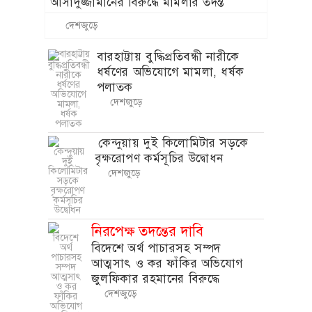
আসাদুজ্জামানের বিরুদ্ধে মামলার তদন্ত
বানিজ্যর নামে বেপরোয়া ঘুষ বানিজ্য ও
দেশজুড়ে
হয়রানির অভিযোগ
বারহাট্টায় বুদ্ধিপ্রতিবন্ধী নারীকে
ধর্ষণের অভিযোগে মামলা, ধর্ষক
পলাতক
দেশজুড়ে
কেন্দুয়ায় দুই কিলোমিটার সড়কে
বৃক্ষরোপণ কর্মসূচির উদ্বোধন
দেশজুড়ে
নিরপেক্ষ তদন্তের দাবি
বিদেশে অর্থ পাচারসহ সম্পদ
আত্মসাৎ ও কর ফাঁকির অভিযোগ
জুলফিকার রহমানের বিরুদ্ধে
দেশজুড়ে