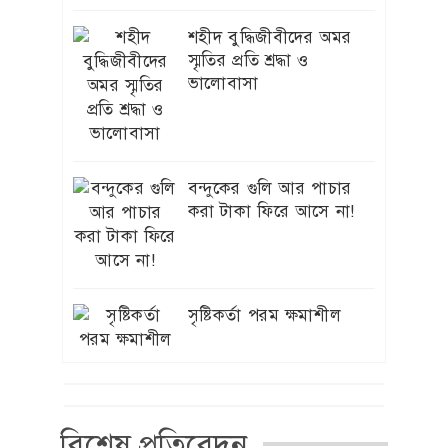
ব্যাখ্যা দিল বিসিবি
শহীদ বুদ্ধিজীবীদের অমর
৩য় ভাষা শিক্ষায় চীনা ভাষাকে অগ্রাধিকার
স্মৃতির প্রতি শ্রদ্ধা ও
৮
দেওয়া হবে : ইউজিসি চেয়ারম্যান
ভালোবাসা
‘স্পাইডার-ম্যান’ খ্যাত অভিনেত্রী মেরি
৯
এগিদা রিভেরা আর নেই
বন্দুকের গুলি আর পাচার
হাজারো প্রাণের আত্মত্যাগ বৃথা যায়নি:
১০
করা টাকা ফিরে আসে না!
প্রধানমন্ত্রী
সদ্য সমাপ্ত প্রকল্পের অগ্রগতি অদৃশ্য
১১
বিএডিসি “র”গুদামঘর নির্মাণ রক্ষনাবেক্ষণ
প্রকল্পের পিডি মুজিবরের নেতৃত্বে চলছে
সৃষ্টিকর্তা পরম ক্ষমাশীল
হরিলুট
শাকিবের অনুরোধে সিনেমায় ফিরতে রাজি
১২
ববিতা
বিশেষ প্রতিবেদন