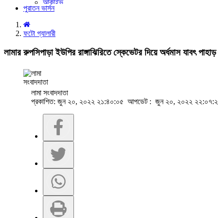
আর্কাইভ
পুরাতন ভার্সন
ইউনিকোড কনভার্টার
ফটো গ্যালারী
লামার রুপসিপাড়া ইউপির রাঙ্গাঝিরিতে স্কেভেটর দিয়ে অর্ধমাস যাবৎ পাহা
লামা সংবাদদাতা
প্রকাশিত: জুন ২০, ২০২২ ২১:৪০:০৫ আপডেট : জুন ২০, ২০২২ ২২:০৭: