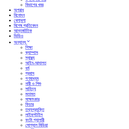
বিভাগের খবর
অপরাধ
বিনোদন
খেলাধুলা
বিশেষ প্রতিবেদন
আন্তর্জাতিক
ভিডিও
অন্যান্য
শিক্ষা
ক্যাম্পাস
স্বাস্থ্য
আইন-আদালত
ধর্ম
প্রবাস
গণমাধ্যম
নারী ও শিশু
সাহিত্য
মতামত
সাক্ষাৎকার
ফিচার
তথ্যপ্রযুক্তি
লাইফস্টাইল
ফটো গ্যালারী
সোশ্যাল মিডিয়া