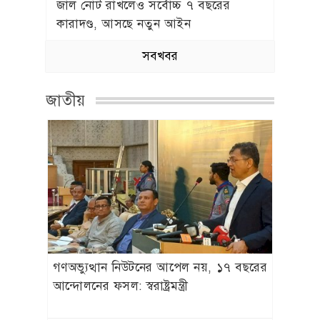
জাল নোট রাখলেও সর্বোচ্চ ৭ বছরের
কারাদণ্ড, আসছে নতুন আইন
সবখবর
জাতীয়
গণঅভ্যুত্থান নিউটনের আপেল নয়, ১৭ বছরের
আন্দোলনের ফসল: স্বরাষ্ট্রমন্ত্রী