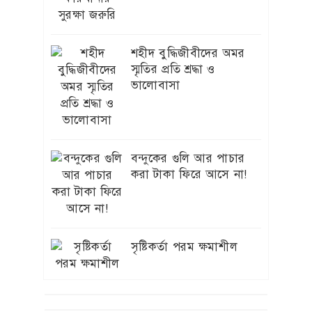
জোতের আড়ালে কোটি কোটি
৬
শহীদ বুদ্ধিজীবীদের অমর
টাকার দুর্নীতি বন অধিদপ্তরের
স্মৃতির প্রতি শ্রদ্ধা ও
উর্ধতন মহলের মদদে এবার
ভালোবাসা
লামায় রেঞ্জার কবিরের নতুন
‘ডিপো-টিপি’ কেলেঙ্কারি (৪র্থ
পর্ব)
বন্দুকের গুলি আর পাচার
বিদ্যুৎ-জ্বালানি খাতে অস্থিরতা
করা টাকা ফিরে আসে না!
৭
তৈরির চেষ্টা করছে একটি চক্র:
প্রধানমন্ত্রী
১/১১ তে তারেক রহমানকে
সৃষ্টিকর্তা পরম ক্ষমাশীল
৮
‘আয়নাঘরে’ বন্দি রাখা
হয়েছিল: চিফ প্রসিকিউটর