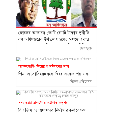
একের পর এক অভিযোগ
প্রীতি জিনতার সঙ্গে প্রেম নিয়ে
১৪
মুখ খুললেন ক্রিকেটার ব্রেট লি
জোতের আড়ালে কোটি কোটি টাকার দুর্নীতি
বন অধিদপ্তরের উর্ধতন মহলের মদদে এবার
এলিট আম্পায়ার সৈকত
১৫
লামায় রেঞ্জার কবিরের নতুন ‘ডিপো-টিপি’
চুক্তিতে নেই কেন, ব্যাখ্যা দিল
দেশজুড়ে
কেলেঙ্কারি (৪র্থ পর্ব)
বিসিবি
আউটসোর্সিং নিয়োগে অনিয়মের জাল
পিমা এসোসিয়েটসকে ঘিরে একের পর এক
অভিযোগ
বিশেষ প্রতিবেদন
সদ্য সমাপ্ত প্রকল্পের অগ্রগতি অদৃশ্য
বিএডিসি “র”গুদামঘর নির্মাণ রক্ষনাবেক্ষণ