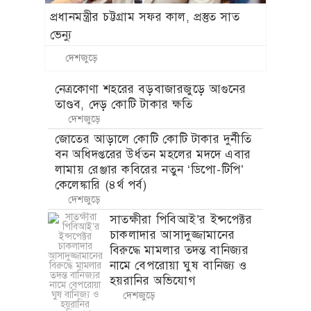
প্রধানমন্ত্রীর চট্টগ্রাম সফর কাল, প্রস্তুত সাত
ভেন্যু
দেশজুড়ে
নেত্রকোণা শহরের বড়বাজারজুড়ে আগুনের
তাণ্ডব, দেড় কোটি টাকার ক্ষতি
দেশজুড়ে
জোতের আড়ালে কোটি কোটি টাকার দুর্নীতি
বন অধিদপ্তরের উর্ধতন মহলের মদদে এবার
লামায় রেঞ্জার কবিরের নতুন ‘ডিপো-টিপি’
কেলেঙ্কারি (৪র্থ পর্ব)
দেশজুড়ে
সাতক্ষীরা পিবিআই’র ইন্সপেক্টর
চাকলাদার আসাদুজ্জামানের
বিরুদ্ধে মামলার তদন্ত বানিজ্যর
নামে বেপরোয়া ঘুষ বানিজ্য ও
হয়রানির অভিযোগ
দেশজুড়ে