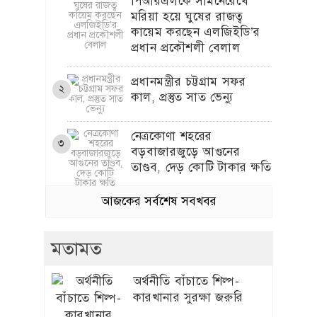
পিআরএলকে সামনেরেখে
মরিয়া হয়ে ঘুষের রাজত্ব
কায়েম করছেন এলজিইডি’র
প্রধান প্রকৌশলী বেলাল
প্রধানমন্ত্রীর চট্টগ্রাম সফর
২
কাল, প্রস্তুত সাত ভেন্যু
নেত্রকোণা শহরের
৩
বড়বাজারজুড়ে আগুনের
তাণ্ডব, দেড় কোটি টাকার ক্ষতি
আজকের সর্বশেষ সবখবর
গণঅভ্যুত্থান নিউটনের আপেল
৪
নয়, ১৭ বছরের আন্দোলনের
ফসল: স্বরাষ্ট্রমন্ত্রী
মতামত
অর্থনীতি বাঁচাতে শিল্প-
জুলাই জাদুঘর যেন দলীয়
৫
কারখানার সুরক্ষা জরুরি
ইতিহাসের জায়গা না হয়:
নাহিদ