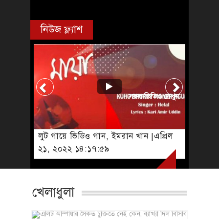
নিউজ ফ্ল্যাশ
সকল ভিডিও দেখুন
লুট গায়ে ভিডিও গান, ইমরান খান |এপ্রিল
২১, ২০২২ ১৪:১৭:৫৯
খেলাধুলা