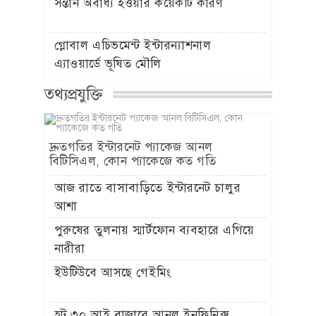
সন্তান অবাধ্য হওয়ার কয়েকটি কারণ
গ্লোবাল এচিভমেন্ট ইন্টারন্যাশনাল
এ্যাওয়ার্ডে ভূষিত মৌলি
তথ্যপ্রযুক্তি
দ্রুতগতির ইন্টারনেট প্যাকেজ আনল
বিটিসিএল, কোন প্যাকেজে কত গতি
আজ রাতে বাসাবাড়িতে ইন্টারনেট চালুর
আশা
পুরুষের তুলনায় স্মার্টফোন ব্যবহারে এগিয়ে
নারীরা
ইউটিউবে আসছে গেইমিং
হট ৩০ আই বাজারে আনল ইনফিনিক্স