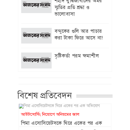
শহীদ বুদ্ধিজীবীদের অমর
চুক্তিতে নেই কেন, ব্যাখ্যা দিল
স্মৃতির প্রতি শ্রদ্ধা ও
বিসিবি
ভালোবাসা
৩য় ভাষা শিক্ষায় চীনা
৮
ভাষাকে অগ্রাধিকার দেওয়া
বন্দুকের গুলি আর পাচার
হবে : ইউজিসি চেয়ারম্যান
করা টাকা ফিরে আসে না!
‘স্পাইডার-ম্যান’ খ্যাত
৯
অভিনেত্রী মেরি এগিদা রিভেরা
সৃষ্টিকর্তা পরম ক্ষমাশীল
আর নেই
হাজারো প্রাণের আত্মত্যাগ
১০
বৃথা যায়নি: প্রধানমন্ত্রী
বিশেষ প্রতিবেদন
সদ্য সমাপ্ত প্রকল্পের অগ্রগতি অদৃশ্য
১১
বিএডিসি “র”গুদামঘর নির্মাণ
রক্ষনাবেক্ষণ প্রকল্পের পিডি
আউটসোর্সিং নিয়োগে অনিয়মের জাল
মুজিবরের নেতৃত্বে চলছে
হরিলুট
পিমা এসোসিয়েটসকে ঘিরে একের পর এক