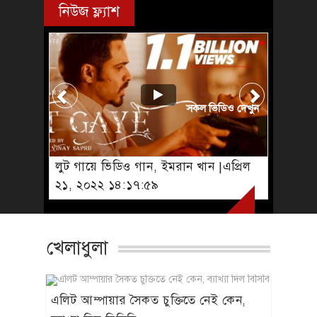
নিউজ ফ্ল্যাশ
সকল ভিডিও দেখুন
লুট গায়ে ভিডিও গান, ইমরান খান |এপ্রিল
২১, ২০২২ ১৪:১৭:৫৯
খেলাধুলা
এলিট আম্পায়ার সৈকত চুক্তিতে নেই কেন,