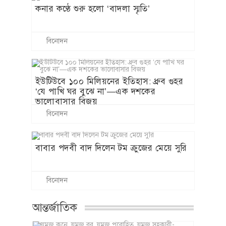
কনার কণ্ঠে শুরু হলো ‘বাদলা স্মৃতি’
বিনোদন
ইউটিউবে ১০০ মিলিয়নের ইতিহাস: ধ্রুব গুহর
‘যে পাখি ঘর বুঝে না’—এক দশকের
ভালোবাসার বিজয়
বিনোদন
বাবার পদবী বাদ দিলেন টম ক্রুজের মেয়ে সুরি
বিনোদন
আন্তর্জাতিক