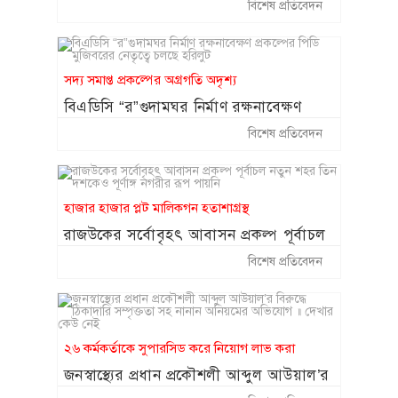
অভিযোগ
বিশেষ প্রতিবেদন
শাকিবের অনুরোধে সিনেমায়
১২
ফিরতে রাজি ববিতা
ফেসবুক-টিকটক ব্যবহার না
সদ্য সমাপ্ত প্রকল্পের অগ্রগতি অদৃশ্য
১৩
করার শর্তে সন্তান ফিরে
বিএডিসি “র”গুদামঘর নির্মাণ রক্ষনাবেক্ষণ
পেলেন কিশোরী
প্রকল্পের পিডি মুজিবরের নেতৃত্বে চলছে হরিলুট
বিশেষ প্রতিবেদন
কক্সবাজারে ঝুঁকিপূর্ণ
১৪
প্যারাসেলিং বন্ধে সরকারকে
লিগ্যাল নোটিশ
হাজার হাজার প্লট মালিকগন হতাশাগ্রস্থ
রাজউকের সর্বোবৃহৎ আবাসন প্রকল্প পূর্বাচল
২০ আগস্ট থেকে শুরু হচ্ছে
১৫
নতুন শহর তিন দশকেও পূর্ণাঙ্গ নগরীর রূপ
চট্টগ্রাম বোর্ডের স্থগিত হওয়া
বিশেষ প্রতিবেদন
পায়নি
এইচএসসি পরীক্ষা
২৬ কর্মকর্তাকে সুপারসিড করে নিয়োগ লাভ করা
জনস্বাস্থ্যের প্রধান প্রকৌশলী আব্দুল আউয়াল’র