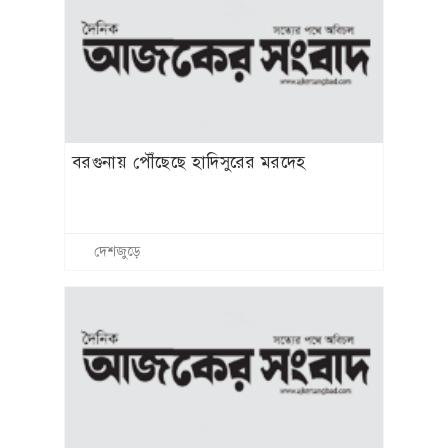
বরগুনায় পৌঁছেছে হাদিসুরের মরদেহ
দেশজুড়ে