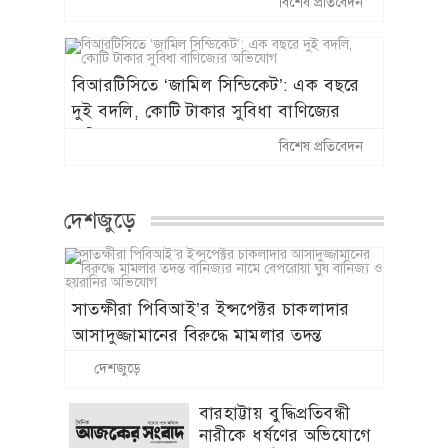
বিশেষ প্রতিবেদন
বহাল তবিয়তে সাংবাদিক পেটানো ছাত্রলীগ
নেতা নবাবগঞ্জ সাবরেজিস্ট্রার নাজমুল
বিআরটিসিতে ‘জামিল সিন্ডিকেট’: এক বছরে
দুই বদলি, কোটি টাকার সুবিধা বাণিজ্যের
অভিযোগ
বিশেষ প্রতিবেদন
দেশজুড়ে
সাতক্ষীরা পিবিআই’র ইন্সপেক্টর চাকলাদার
আসাদুজ্জামানের বিরুদ্ধে মামলার তদন্ত
বানিজ্যর নামে বেপরোয়া ঘুষ বানিজ্য ও
দেশজুড়ে
হয়রানির অভিযোগ
বারহাট্টায় বুদ্ধিপ্রতিবন্ধী
নারীকে ধর্ষণের অভিযোগে