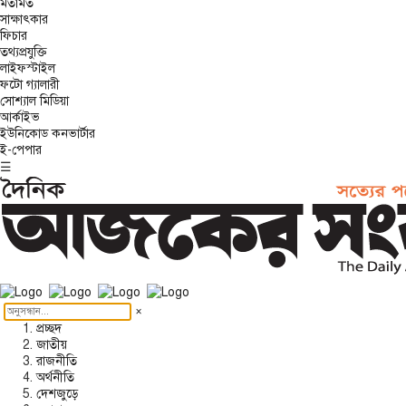
মতামত
সাক্ষাৎকার
ফিচার
তথ্যপ্রযুক্তি
লাইফস্টাইল
ফটো গ্যালারী
সোশ্যাল মিডিয়া
আর্কাইভ
ইউনিকোড কনভার্টার
ই-পেপার
☰
×
প্রচ্ছদ
জাতীয়
রাজনীতি
অর্থনীতি
দেশজুড়ে