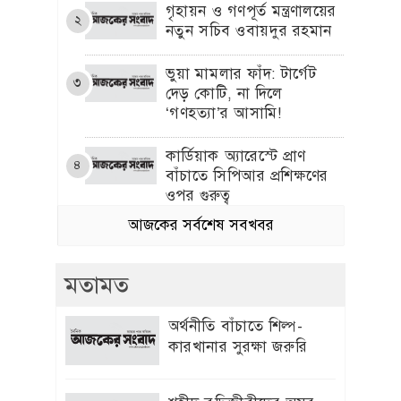
গৃহায়ন ও গণপূর্ত মন্ত্রণালয়ের
২
নতুন সচিব ওবায়দুর রহমান
​ভুয়া মামলার ফাঁদ: টার্গেট
৩
দেড় কোটি, না দিলে
‘গণহত্যা’র আসামি!
কার্ডিয়াক অ্যারেস্টে প্রাণ
৪
বাঁচাতে সিপিআর প্রশিক্ষণের
ওপর গুরুত্ব
আজকের সর্বশেষ সবখবর
আউটসোর্সিং নিয়োগে অনিয়মের জাল
৫
পিমা এসোসিয়েটসকে ঘিরে
মতামত
একের পর এক অভিযোগ
প্রীতি জিনতার সঙ্গে প্রেম নিয়ে
অর্থনীতি বাঁচাতে শিল্প-
৬
মুখ খুললেন ক্রিকেটার ব্রেট লি
কারখানার সুরক্ষা জরুরি
এলিট আম্পায়ার সৈকত
৭