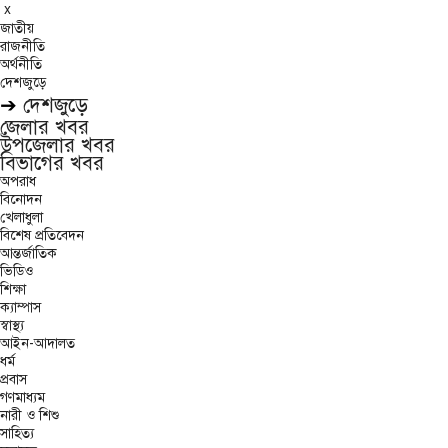
x
জাতীয়
রাজনীতি
অর্থনীতি
দেশজুড়ে
➔
দেশজুড়ে
জেলার খবর
উপজেলার খবর
বিভাগের খবর
অপরাধ
বিনোদন
খেলাধুলা
বিশেষ প্রতিবেদন
আন্তর্জাতিক
ভিডিও
শিক্ষা
ক্যাম্পাস
স্বাস্থ্য
আইন-আদালত
ধর্ম
প্রবাস
গণমাধ্যম
নারী ও শিশু
সাহিত্য