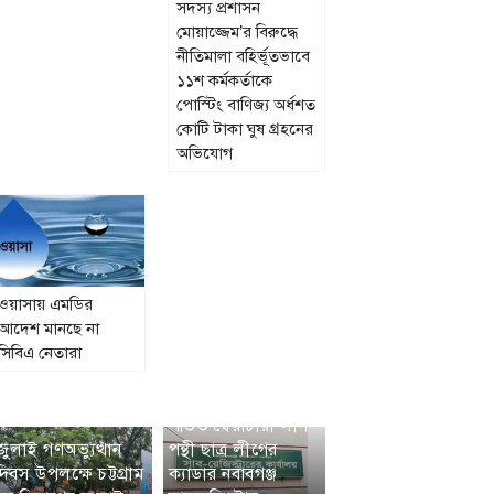
সদস্য প্রশাসন
মোয়াজ্জেম’র বিরুদ্ধে
নীতিমালা বহির্ভূতভাবে
১১শ কর্মকর্তাকে
পোস্টিং বাণিজ্য অর্ধশত
কোটি টাকা ঘুষ গ্রহনের
অভিযোগ
ওয়াসায় এমডির
আদেশ মানছে না
সিবিএ নেতারা
পতিত স্বৈরাচারী লীগ
জুলাই গণঅভ্যুত্থান
পন্থী ছাত্র লীগের
দিবস উপলক্ষে চট্টগ্রাম
ক্যাডার নবাবগঞ্জ